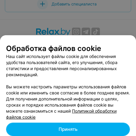
Добавить специалиста
О проекте
Новости проекта
Размещение рекламы
Обработка файлов cookie
Вакансии
Публичный договор
Способы оплаты
Наш сайт использует файлы cookie для обеспечения
Публичный договор по использованию сервиса
удобства пользователей сайта, его улучшения, сбора
«Афиша»
статистики и предоставления персонализированных
Пользовательское соглашение
рекомендаций.
Написать в поддержку
Вы можете настроить параметры использования файлов
Связаться по вопросам сотрудничества
cookie или изменить свое согласие в более позднее время.
Написать руководителю relax.by
Для получения дополнительной информации о целях,
сроках и порядке использования файлов cookie вы
Персональные настройки cookie
можете ознакомиться с нашей
Политикой обработки
Обработка персональных данных
файлов cookie
Принять