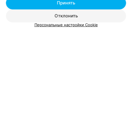
Добавить специалиста
Принять
Отклонить
Персональные настройки Cookie
О проекте
Новости проекта
Размещение рекламы
Вакансии
Публичный договор
Способы оплаты
Публичный договор по использованию сервиса
«Афиша»
Пользовательское соглашение
Написать в поддержку
Связаться по вопросам сотрудничества
Написать руководителю relax.by
Персональные настройки cookie
Обработка персональных данных