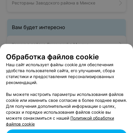
Рестораны Заводского района в Минске
Вам будет интересно
Казино в районе Ленинский в Минске
Обработка файлов cookie
Казино в районе Октябрьский в Минске
Наш сайт использует файлы cookie для обеспечения
удобства пользователей сайта, его улучшения, сбора
статистики и предоставления персонализированных
Казино в районе Партизанский в Минске
рекомендаций.
Вы можете настроить параметры использования файлов
cookie или изменить свое согласие в более позднее время.
Для получения дополнительной информации о целях,
сроках и порядке использования файлов cookie вы
можете ознакомиться с нашей
Политикой обработки
Добавить компанию
файлов cookie