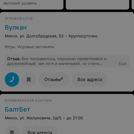
высокий уровень
ИГРОВОЙ КЛУБ
Вулкан
Минск, ул. Долгобродская, 53
Круглосуточно
Игры
:
Игровые автоматы
Отзыв
.
Все понравилось, персонал приветливый и
дружелюбный, зал хотя и маленький, но очень
Еще
уютный, приду обязательно ещё, надеюсь, что буду в
плюсе как и сегодня!
8
Отзывы
Все адреса
БУКМЕКЕРСКАЯ КОНТОРА
БалтБет
Минск, ул. Жилуновича, 2д/5
до 21:00
Все адреса