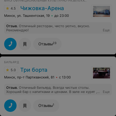
МНОГОФУНКЦИОНАЛЬНЫЙ КУЛЬТУРНО-РАЗВЛЕКАТЕЛЬНЫЙ СПОРТИВНЫЙ КОМПЛЕКС
Чижовка-Арена
4.5
Минск, ул. Ташкентская, 19
до 23:00
Отзыв
.
Отличный ресторан, чисто уютно, вкусно.
Рекомендую!
Еще
23
Отзывы
БИЛЬЯРД
Три борта
5.0
Минск, пр-т Партизанский, 81
с 13:00
Отзыв
.
Отличный бильярд. Всегда чистые столы.
Хороший бар с напитками и ценами. В зале не курят ,
Еще
что очень радует. Транслируют спортивные
мероприятия.
1
Отзывы