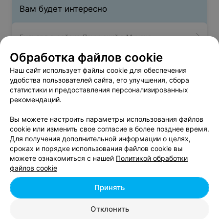
Вам будет интересно
Бильярд в районе Ленинский в Минске
Обработка файлов cookie
Бильярд в районе Октябрьский в Минске
Наш сайт использует файлы cookie для обеспечения
удобства пользователей сайта, его улучшения, сбора
статистики и предоставления персонализированных
Бильярд в районе Партизанский в Минске
рекомендаций.
Вы можете настроить параметры использования файлов
cookie или изменить свое согласие в более позднее время.
Для получения дополнительной информации о целях,
сроках и порядке использования файлов cookie вы
можете ознакомиться с нашей
Политикой обработки
Добавить компанию
файлов cookie
Добавить специалиста
Принять
Отклонить