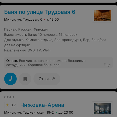
Баня по улице Трудовая 6
Минск, ул. Трудовая, 6
с 12:00
Парная
:
Русская
,
Финская
Вместимость бани
:
10 человек
,
15 человек
Для отдыха
:
Комната отдыха
,
Spa-процедуры
,
Бар
,
Зона/зал
для некурящих
Развлечения
:
DVD
,
TV
,
Wi-Fi
Отзыв
.
Все чисто, красиво, ремонт. Вежливые
сотрудники. Хорошая баня, пар!
Еще
9
Отзывы
САУНА
Чижовка-Арена
3.7
Минск, ул. Ташкентская, 19-2
до 23:00