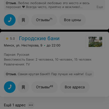
Отзыв
.
Люблю любовной любовью это место и весь
персонал ♥️ Всегда чисто, приятно и вежливо!
Еще
Благодарю за создание такого прекрасного места и
весь коллектив Мандарина!
71
Отзывы
Все цены
Городские бани
5.0
Минск, ул. Нестерова, 9
до 22:00
Парная
:
Русская
Вместимость бани
:
2 человека
,
10 человек
,
15 человек
Развлечения
:
TV
Отзыв
.
Самая крутая баня!!! Пар лучше не найти!
Еще
49
Отзывы
Все адреса
Ещё 1 адрес