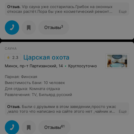
Отзыв
.
Vip сауна уже состарилась.Грибок на оконных
откосах растёт.Пора бы уже косметический ремонт
Еще
хотябы сделать. В комнате отдыха очень холодно
сидеть.
3
Отзывы
САУНА
Царская охота
2.3
Минск, пр-т Партизанский, 14
Круглосуточно
Парная
:
Финская
Вместимость бани
:
10 человек
Для отдыха
:
Комната отдыха
Развлечения
:
TV
,
Бильярд русский
Отзыв
.
Были с друзьями в этом заведении,просто ужас
,мало того что написано на сайте этого нет ,чайник и
Еще
микроволновая печь находится у хозяйки и надо
постоянно просить что-то подогреть так ни ложек ни
тарелок ни чего нет. На стенах пыль и паутина,
61
Отзывы
вентиляции не включается так как будет холодно а там