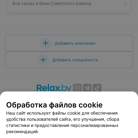
Все сауны и бани Советского района
Добавить компанию
Добавить специалиста
О проекте
Новости проекта
Размещение рекламы
Обработка файлов cookie
Вакансии
Публичный договор
Способы оплаты
Наш сайт использует файлы cookie для обеспечения
Публичный договор по использованию сервиса
удобства пользователей сайта, его улучшения, сбора
«Афиша»
статистики и предоставления персонализированных
Пользовательское соглашение
рекомендаций.