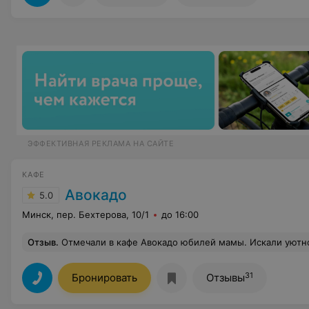
ЭФФЕКТИВНАЯ РЕКЛАМА НА САЙТЕ
КАФЕ
Авокадо
5.0
Минск, пер. Бехтерова, 10/1
до 16:00
Отзыв
.
Отмечали в кафе Авокадо юбилей мамы. Искали уютное кафе, где можно провести время в узком семейном кругу. Кафе Авокадо это именно то место. Домашняя атмосфера уюта и тепла. Работа поваров вне всяческих похвал. Каждое блюдо шедевр красоты и вкусно
31
Бронировать
Отзывы