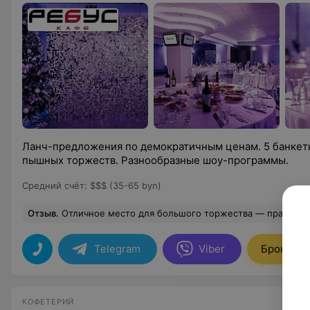
Ланч-предложения по демократичным ценам. 5 банкетн
пышных торжеств. Разнообразные шоу-программы.
Средний счёт
:
$$$ (35-65 byn)
Отзыв
.
Отличное место для большого торжества — праздновала здесь свой день рождения 03.07.2026 и всё прошло на высшем уровне! Кухня порадовала: очень вкусно, качественно, без единого нарекания, порции большие, а меню настолько разнообразное, что угодили всем гостям без исключения. Обслуживание быстрое и ненавязчивое, что тоже большой плюс. Но главное впечатление, конечно, оставил ведущий Кирилл — настоящий профессионал с большой буквы, который шикарно поёт и обладает потрясающей энергетикой. Он умеет развлечь публику любого возраста и создал атмосферу всеобщего единения: казалось, что мы не на банкете, а на
Telegram
Viber
Брониров
КОФЕТЕРИЙ