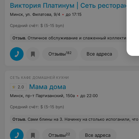
Виктория Платинум | Сеть ресторанов
Минск, ул. Филатова, 9/4
до 17:15
Средний счёт
:
$ (5-15 byn)
Отзыв
.
Отличное обслуживание и слаженный коллектив. С удовольствием буду посещать ваш ресторан, у вас приятные официанты
182
Отзывы
Все адреса
СЕТЬ КАФЕ ДОМАШНЕЙ КУХНИ
Мама дома
2.0
Минск, пр-т Партизанский, 150а
до 22:00
Средний счёт
:
$ (5-15 byn)
Отзыв
.
Сами блины на 3. Начинку на столько испоганили, что 
22
Отзывы
Все адреса