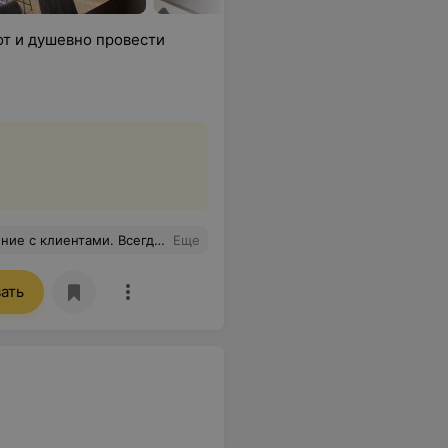
от и душевно провести
аше заведение. Вы супер!!! Спасибо большое.
Еще
ать