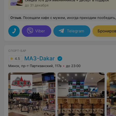
Скидка 10% для именинников + десерт в подарок
до 31 декабря
Отзыв
.
Посещали кафе с мужем, иногда приходим пообедать, нравится кухня и приятные цены. Хочется отдельно поблагодарить Александра за отличн
Viber
Telegram
Брониров
СПОРТ-БАР
МАЗ-Dakar
4.5
Минск, пр-т Партизанский, 117а
до 23:00