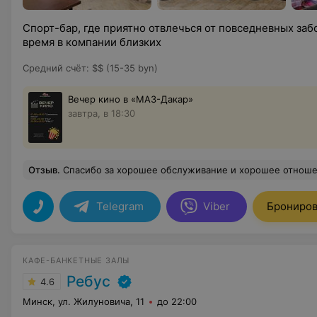
Спорт-бар, где приятно отвлечься от повседневных заб
время в компании близких
Средний счёт
:
$$ (15-35 byn)
Вечер кино в «МАЗ-Дакар»
завтра, в 18:30
Отзыв
.
Спасибо за хорошее обслуживание и хорошее отношение с клиентами. Всегда буду приходить только в в
Telegram
Viber
Брониров
КАФЕ-БАНКЕТНЫЕ ЗАЛЫ
Ребус
4.6
Минск, ул. Жилуновича, 11
до 22:00