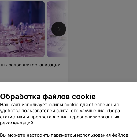
ых залов для организации
 дружеской вечеринке в кругу семьи. Кирилл стильный, отзывчивый, с ним даже самые скромные гости чувствовали себя комфортно — таких ведущих действительно поискать. Рекомендую всем, кто ищет не просто ресторан, а место для душевного и яркого праздника!!!
Еще
Обработка файлов cookie
Наш сайт использует файлы cookie для обеспечения
ать
удобства пользователей сайта, его улучшения, сбора
статистики и предоставления персонализированных
рекомендаций.
Вы можете настроить параметры использования файлов