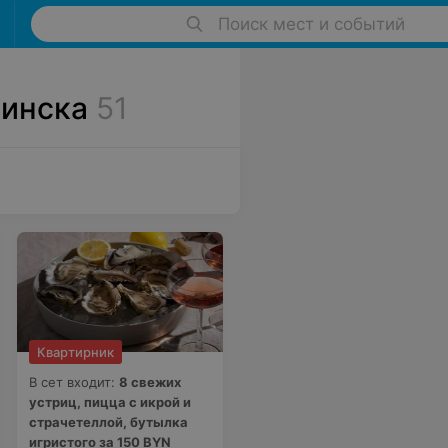
Поиск мест и событий
Минска
51
Квартирник
В сет входит:
8 свежих
устриц, пицца с икрой и
страчетеллой, бутылка
игристого за 150 BYN