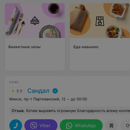
Банкетные залы
Еда навынос
КАФЕ
Сандал
5.0
Минск, пр-т Партизанский, 12
до 00:00
Отзыв
.
Хотим выразить огромную благодарность всему коллективу кафе Сандал за организацию юбилея нашей мамы! Праздник прошел 1 мая в невероятно теплой и душевной атмосфере. Кухня просто великолепная: все блюда были свежими, очень вкусными и красиво поданными, гости остались в полном восторге. Огромное спасибо Светлане, Людмиле и 
Viber
WhatsApp
О