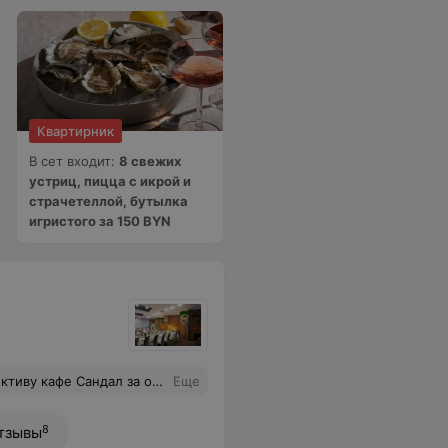
Квартирник
В сет входит:
8 свежих
устриц, пицца с икрой и
страчетеллой, бутылка
игристого за 150 BYN
Ольге, за их помощь с меню, за внимательность и тактичность. Наша мама счастлива, а это для нас главное. Обязательно вернемся к вам снова!
Еще
8
тзывы