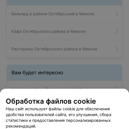
Бильярд в районе Октябрьский в Минске
Кафе Октябрьского района в Минске
Рестораны Октябрьского района в Минске
Вам будет интересно
Казино в районе Партизанский в Минске
Обработка файлов cookie
Казино в районе Первомайский в Минске
Наш сайт использует файлы cookie для обеспечения
удобства пользователей сайта, его улучшения, сбора
статистики и предоставления персонализированных
Казино в районе Фрунзенский в Минске
рекомендаций.