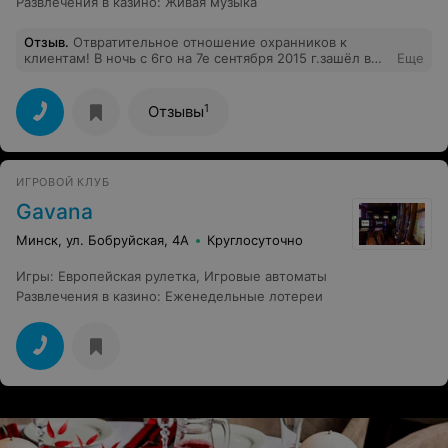
Развлечения в казино
:
Живая музыка
Отзыв
.
Отвратительное отношение охранников к
клиентам! В ночь с 6го на 7е сентября 2015 г.зашёл в
Еще
клуб. Один охранник спал прямо на входе, за
компьютером. При проверке паспорта у них не
работал интернет. На вопрос почему меня не пускают
1
Отзывы
они в двоём вытолкали меня за двери!!!! могли бы
обьянить или предложить подождать пока у них там
что то заработает... УЖАС! Наверно рзбудил не
вовремя. Не с той ноги встал... представится они
ИГРОВОЙ КЛУБ
отказались в грубой форме. Между собой
разговаривая, одного зовут Сергей. Больше не пойду в
Gavana
это заведение!
Минск, ул. Бобруйская, 4А
Круглосуточно
Игры
:
Европейская рулетка
,
Игровые автоматы
Развлечения в казино
:
Еженедельные лотереи