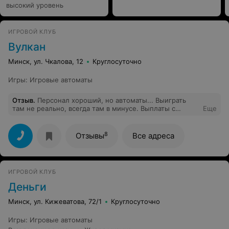
высокий уровень
ИГРОВОЙ КЛУБ
Вулкан
Минск, ул. Чкалова, 12
Круглосуточно
Игры
:
Игровые автоматы
Отзыв
.
Персонал хороший, но автоматы... Выиграть
там не реально, всегда там в минусе. Выплаты с
Еще
автоматов минимальные , такое ощущение, что 10%
отдают, а то и меньше.
8
Отзывы
Все адреса
ИГРОВОЙ КЛУБ
Деньги
Минск, ул. Кижеватова, 72/1
Круглосуточно
Игры
:
Игровые автоматы