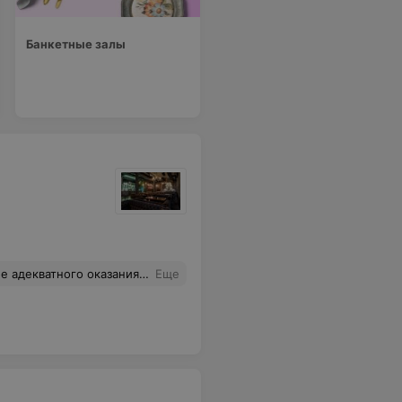
Банкетные залы
ор и сказал что столик у нас только до 22 00. Это естественно ни кто не обговаривал при пасадке гостей и при брони столика утром. В общем мы не стали спорить, расплатились и ушли . Ребята не тратьте время на это ужасное место. Вот Вам хороший совет.
Еще