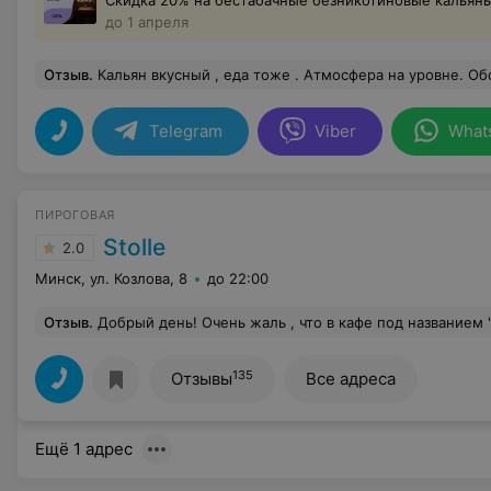
Скидка 20% на бестабачные безникотиновые кальян
до 1 апреля
Отзыв
.
Кальян вкусный , еда тоже . Атмосфера на уровне. Обслуживание та
Telegram
Viber
What
ПИРОГОВАЯ
Stolle
2.0
Минск, ул. Козлова, 8
до 22:00
Отзыв
.
Добрый день! Очень жаль , что в кафе под названием "Штолле" нет немецкого рождественского пирога или кекса Штоллен(Штолля), который готовится за 1-2 недели до праздника и употребляется через этот период
135
Отзывы
Все адреса
Ещё 1 адрес