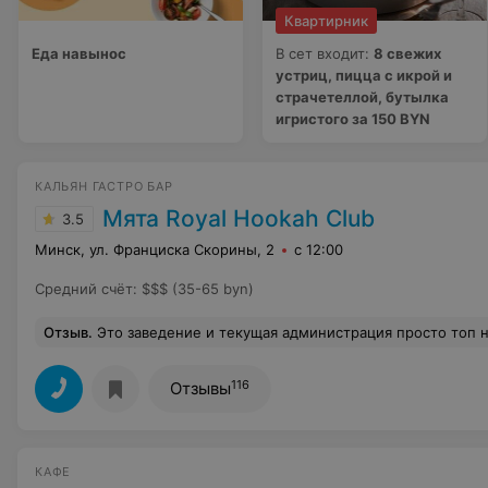
Квартирник
Еда навынос
В сет входит:
8 свежих
устриц, пицца с икрой и
страчетеллой, бутылка
игристого за 150 BYN
КАЛЬЯН ГАСТРО БАР
Мята Royal Hookah Club
3.5
Минск, ул. Франциска Скорины, 2
с 12:00
Средний счёт
:
$$$ (35-65 byn)
Отзыв
.
Это заведение и текущая администрация просто топ не адекватного оказания услуг досуга. Заказывал столик через сайт. Мне перезванивал администратор подтвердил заказ. Началось все с того что всех на гостей просто не могли разместить не было кресел или даже стульев. Приходилось как то тесниться, рассаживаться, некоторые коллеги сели по углам стола где хоть был краюшек дивана. На и правда добавили 1 кресло через пару часов, но вечер уже был испорчен, так как ужинать было не удобно. Все закончилось тем что в 21 45 в разгар вечеринки и нашего отдыха к нам подошед администрат
116
Отзывы
КАФЕ