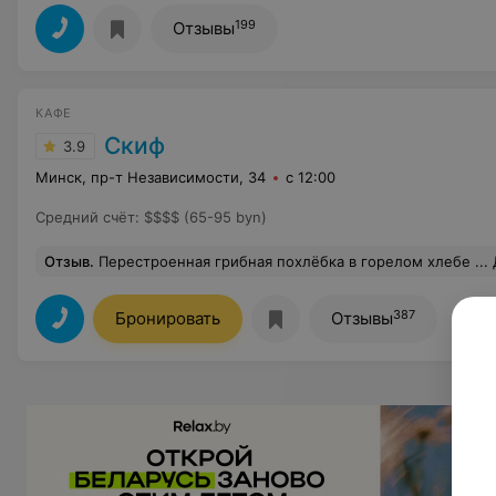
199
Отзывы
КАФЕ
Скиф
3.9
Минск, пр-т Независимости, 34
с 12:00
Средний счёт
:
$$$$ (65-95 byn)
Отзыв
.
Перестроенная грибная похлёбка в горелом хлебе ... Долго ждали в практически пустом зале официанта, кнопку вызова которого зачем-то установили на столе. При расчете официант даже и не поинтересовалась, понравилась ли нам еда. Кон
387
Бронировать
Отзывы