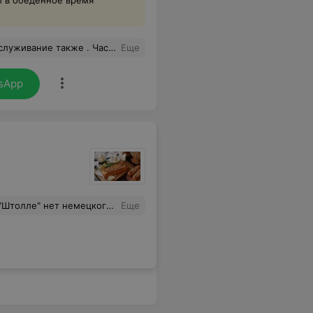
ы в обеденное время
кже . Частичка Питера в Миске
Еще
sApp
! Администрация утверждает , что у них другая история и про эту они знают!! Странно!!!
Еще