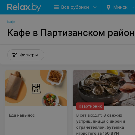
Все рубрики
Минск
Кафе
Кафе в Партизанском райо
Фильтры
Квартирник
Еда навынос
В сет входит:
8 свежих
устриц, пицца с икрой и
страчетеллой, бутылка
игристого за 150 BYN