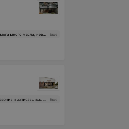
и нельзя приготовить нормально? Чувство тошноты от жирности надолго(
Еще
 все рассказала и показала, есть даже массажное кресло (в следующий раз обязательно его опробую после тренировки). Благодарю Вас за атмосферу.
Еще