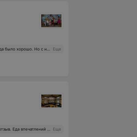
и еле теплый. Спорить и тп не было желания. Ребята, внимательнее к гостям надо быть.
Еще
о раз , так как официанты не запоминают , да и не стараются запомнить. Часть блюд по меню - отсутствует. Никому не порекомендую и не вернусь клиентом.
Еще