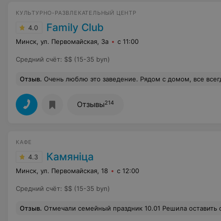
КУЛЬТУРНО-РАЗВЛЕКАТЕЛЬНЫЙ ЦЕНТР
Family Сlub
4.0
Минск, ул. Первомайская, 3а
с 11:00
Средний счёт
:
$$ (15-35 byn)
Отзыв
.
Очень люблю это заведение. Рядом с домом, все всегда было хорошо. Но с недавних пор что-то пошло не так. Заказала суп, принесли еле теплый (принесли быстро), попросила подогреть. И снова принесл
214
Отзывы
КАФЕ
Камяніца
4.3
Минск, ул. Первомайская, 18
с 12:00
Средний счёт
:
$$ (15-35 byn)
Отзыв
.
Отмечали семейный праздник 10.01 Решила оставить отзыв. Еда впечатлений не оставила . Есть можно, но без желания вернуться ещё раз. Касательно обслуживания- на низком уровне всё. И работа хостес и официантов. Блюда стараются принести быстро и сразу, я бы сказала - торопятся, посуду грязную убирают с трудом. Дозаказ приходилось просить по нескольк