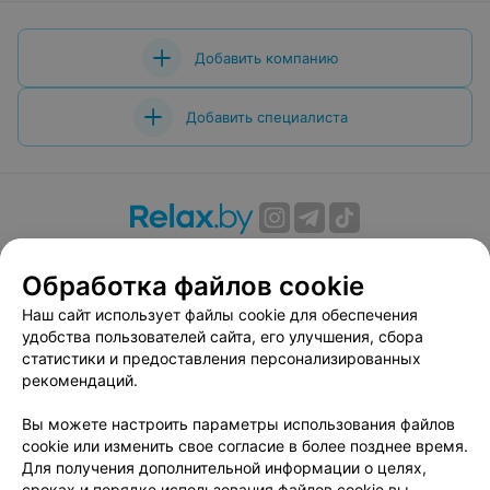
Добавить компанию
Добавить специалиста
О проекте
Новости проекта
Размещение рекламы
Обработка файлов cookie
Вакансии
Публичный договор
Способы оплаты
Публичный договор по использованию сервиса
Наш сайт использует файлы cookie для обеспечения
«Афиша»
удобства пользователей сайта, его улучшения, сбора
статистики и предоставления персонализированных
Пользовательское соглашение
рекомендаций.
Написать в поддержку
Вы можете настроить параметры использования файлов
Связаться по вопросам сотрудничества
cookie или изменить свое согласие в более позднее время.
Написать руководителю relax.by
Для получения дополнительной информации о целях,
Персональные настройки cookie
сроках и порядке использования файлов cookie вы