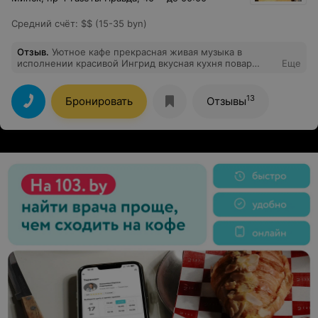
Средний счёт
:
$$ (15-35 byn)
Отзыв
.
Уютное кафе прекрасная живая музыка в
исполнении красивой Ингрид вкусная кухня повар
Еще
Олег чудный администратор Оксана Спасибо ждите
нас в субботу
13
Бронировать
Отзывы