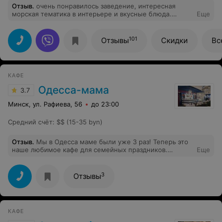
Отзыв
.
очень понравилось заведение, интересная
морская тематика в интерьере и вкусные блюда.
Еще
особенно понравились чебуреки и борщ)
101
Отзывы
Скидки
Вс
КАФЕ
Одесса-мама
3.7
Минск, ул. Рафиева, 56
до 23:00
Средний счёт
:
$$ (15-35 byn)
Отзыв
.
Мы в Одесса маме были уже 3 раз! Теперь это
наше любимое кафе для семейных праздников.
Еще
Отмечали 11.05.2025 Юбилей мамы на 30 человек. Все
прошло замечательно. У нас было отдельное
помещение , администратору отдельное спасибо, что
3
Отзывы
разрешили. Это очень удобно для большой компаний,
огромный плюс наличие там телевизора, смогли
включить поздравительный фильм и слад шоу.Еда была
очень вкусной, кухня как дома, шашлык превзошел все
КАФЕ
ожидания, подача красивой.Обслуживали официанты
ребята Полина и Кирилл, молодые , но очень