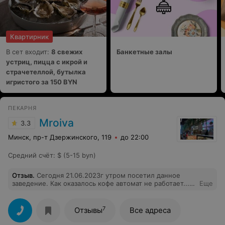
Квартирник
В сет входит:
8 свежих
Банкетные залы
устриц, пицца с икрой и
страчетеллой, бутылка
игристого за 150 BYN
ПЕКАРНЯ
Mroiva
3.3
Минск, пр-т Дзержинского, 119
до 22:00
Средний счёт
:
$ (5-15 byn)
Отзыв
.
Сегодня 21.06.2023г утром посетил данное
заведение. Как оказалось кофе автомат не работает...
Еще
Заказал выпечку, принесли не свежую (могли хотя бы
разогреть в микроволновке (если нет печи)) День
испорчен. Данное заведение не рекомендую..
7
Отзывы
Все адреса