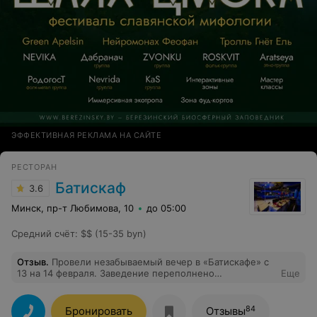
ЭФФЕКТИВНАЯ РЕКЛАМА НА САЙТЕ
РЕСТОРАН
Батискаф
3.6
Минск, пр-т Любимова, 10
до 05:00
Средний счёт
:
$$ (15-35 byn)
Отзыв
.
Провели незабываемый вечер в «Батискафе» с
13 на 14 февраля. Заведение переполнено
Еще
влюбленными парочками, но сервис остался на
высшем уровне, и это целиком заслуга нашего
официанта. Диана, спасибо вам большое за вашу
84
Бронировать
Отзывы