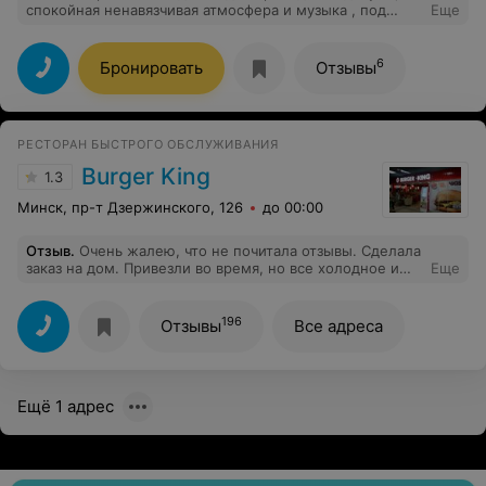
спокойная ненавязчивая атмосфера и музыка , под
Еще
вечер можно и потанцевать , что очень радует ,
вкуснейшая еда и напитки , очень вежливый и
тактичный персонал, рекомендую данное заведение!!
6
Бронировать
Отзывы
РЕСТОРАН БЫСТРОГО ОБСЛУЖИВАНИЯ
Burger King
1.3
Минск, пр-т Дзержинского, 126
до 00:00
Отзыв
.
Очень жалею, что не почитала отзывы. Сделала
заказ на дом. Привезли во время, но все холодное и
Еще
все разваливается. Котлета в булке будто бы 1000 раз
перемороженая, картошка непонятно какая...не
вкусно, ужасно. За такое качество слишком дорого. НЕ
196
Отзывы
Все адреса
рекомендую.
Ещё 1 адрес