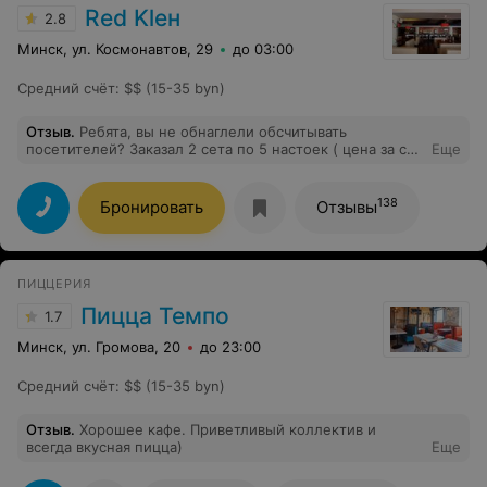
Red Kleн
2.8
Минск, ул. Космонавтов, 29
до 03:00
Средний счёт
:
$$ (15-35 byn)
Отзыв
.
Ребята, вы не обнаглели обсчитывать
посетителей? Заказал 2 сета по 5 настоек ( цена за сет
Еще
20 ру). Списали 50 ру. На 10 ру нагрели. Второй заход:
опять 2 сета ( каждый сет по 20 ру). Опять 50 списали
с карточки. 20 ру больше за 4 сета настоек?! Имейте
138
Бронировать
Отзывы
совесть! Бармен в черной шляпе, если ты это читаешь-
будь не таким наглым. В след раз пойдешь под статью
ПИЦЦЕРИЯ
Пицца Темпо
1.7
Минск, ул. Громова, 20
до 23:00
Средний счёт
:
$$ (15-35 byn)
Отзыв
.
Хорошее кафе. Приветливый коллектив и
всегда вкусная пицца)
Еще