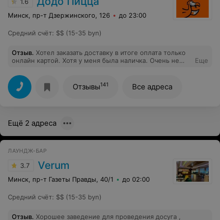
Додо Пицца
1.6
демонстративно протирать стул каким-то средством.
Остались очень недовольны таким отношением со
Минск, пр-т Дзержинского, 126
до 23:00
стороны персонала, испорченное настроение с самого
утра было обеспечено! Зачем позиционировать себя
Средний счёт
:
$$ (15-35 byn)
как дог-Френдли кафе, а затем на улице предъявлять
претензии об аллергии?
Отзыв
.
Хотел заказать доставку в итоге оплата только
онлайн картой. Хотя у меня была наличка. Очень не
Еще
удобно...
141
Отзывы
Все адреса
Ещё 2 адреса
ЛАУНДЖ-БАР
Verum
3.7
Минск, пр-т Газеты Правды, 40/1
до 02:00
Средний счёт
:
$$ (15-35 byn)
Отзыв
.
Хорошее заведение для проведения досуга ,