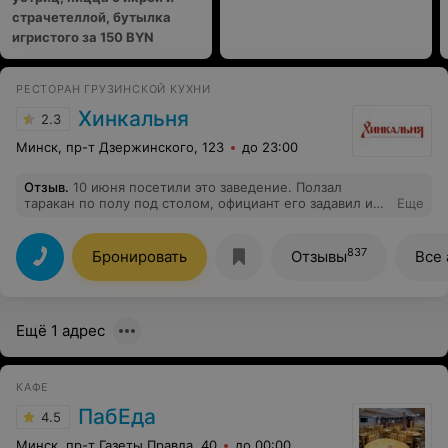
пониманием - обходите "Пицца Манию" стороной.
страчетеллой, бутылка
Либо у них переизбыток клиентов, либо совершенно
игристого за 150 BYN
РЕСТОРАН ГРУЗИНСКОЙ КУХНИ
Хинкальня
2.3
Минск, пр-т Дзержинского, 123
до 23:00
Отзыв
.
10 июня посетили это заведение. Ползал
таракан по полу под столом, официант его задавил и
Еще
унес.
837
Бронировать
Отзывы
Все 
Ещё 1 адрес
КАФЕ
ПабЕда
4.5
Минск, пр-т Газеты Правда, 40
до 00:00