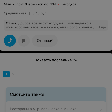
Минск, пр-т Дзержинского, 104
Выходной
Средний счёт
:
$ (5-15 byn)
Отзыв
.
Доброе время суток друзья! Были недавно в
этом хорошем кафе: всё вкусно, ели шорпо и манты ,
Еще
лепешки и самсы. - Всё вкусно приготовлено, хорошее
и вежливое обслуживание, влажные салфетки и т.д.
Вообщем очень - рекомендуем, останетесь
9
Отзывы
довольны... Желаем здоровья, успехов и в дальнейшем
и расширения сети.
Показать последние 24
1
2
Смотрите также
Рестораны в м-р Малиновка в Минске