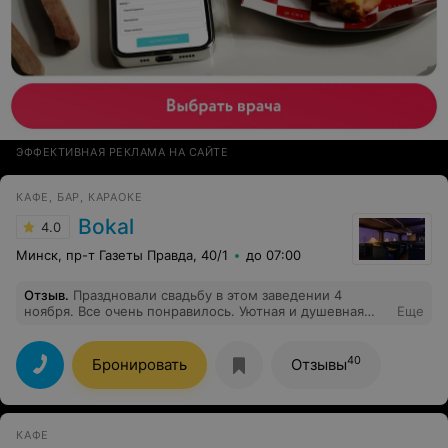
ЭФФЕКТИВНАЯ РЕКЛАМА НА САЙТЕ
КАФЕ, БАР, КАРАОКЕ
Bokal
4.0
Минск, пр-т Газеты Правда, 40/1
до 07:00
Отзыв
.
Праздновали свадьбу в этом заведении 4
ноября. Все очень понравилось. Уютная и душевная
Еще
обстановка , удобные диванчики, вкусная еда и
красивая подача блюд. Придраться не к чему). Спасибо
за организацию нашего торжества!
40
Бронировать
Отзывы
КАФЕ