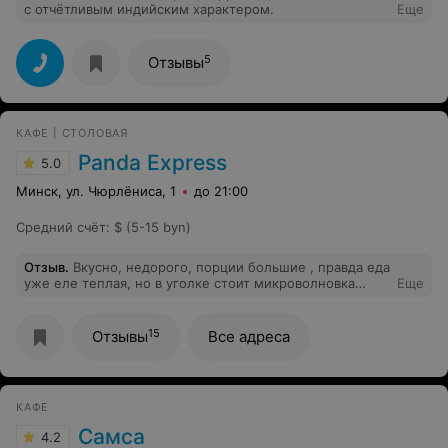
с отчётливым индийским характером.
Еще
Тесто сухое (с вишней -вообще атас, начинки
минимум, тесто как позавчерашний хлеб) Видимо,
готовят сильно заранее к праздникам. К сожалению,
разочарована в этот раз, хотя раньше вопросов не
5
Отзывы
было, были довольны
КАФЕ | CТОЛОВАЯ
Panda Express
5.0
Минск, ул. Чюрлёниса, 1
до 21:00
Средний счёт
:
$ (5-15 byn)
Отзыв
.
Вкусно, недорого, порции большие , правда еда
уже еле теплая, но в уголке стоит микроволновка
Еще
которая так и намекает своим присутствием , что еду
лучше погреть самому, а так все топ , зайду еще
15
Отзывы
Все адреса
КАФЕ
Самса
4.2