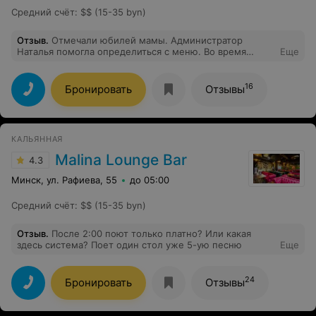
Средний счёт
:
$$ (15-35 byn)
Отзыв
.
Отмечали юбилей мамы. Администратор
Наталья помогла определиться с меню. Во время
Еще
проведения мероприятия персонал был внимателен к
гостям, обслуживание на высоте. Спасибо девочки!
Всем очень понравилась еда, спасибо шеф-повару.
16
Бронировать
Отзывы
Хорошее место для проведения семейных
мероприятий.
КАЛЬЯННАЯ
Malina Lounge Bar
4.3
Минск, ул. Рафиева, 55
до 05:00
Средний счёт
:
$$ (15-35 byn)
Отзыв
.
После 2:00 поют только платно? Или какая
здесь система? Поет один стол уже 5-ую песню
Еще
24
Бронировать
Отзывы