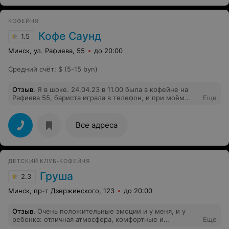
КОФЕЙНЯ
Кофе Саунд
1.5
Минск, ул. Рафиева, 55
до 20:00
Средний счёт
:
$ (5-15 byn)
Отзыв
.
Я в шоке. 24.04.23 в 11.00 была в кофейне на
Рафиева 55, бариста играла в телефон, и при моём
Еще
заказе даже не оторвала голову от игры! Больше сюда
ни ногой
Все адреса
ДЕТСКИЙ КЛУБ-КОФЕЙНЯ
Груша
2.3
Минск, пр-т Дзержинского, 123
до 20:00
Отзыв
.
Очень положительные эмоции и у меня, и у
ребенка: отличная атмосфера, комфортные и
Еще
продуманные зоны отдыха для родителей, хорошие