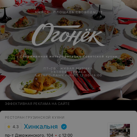
меню все красиво,порции большие(и кстати за
немалые деньги),а по факту-три кусочка жареного
мяса не лучшего вида. Общую ситуацию спасло то, что
мы еще с собой брали продукты. Так у персонала
этого заведения еще хватило наглости пытаться
сфотографировать ту часть стола с нашими блюдами.
Крайне не рекомендую эту забегаловку!
ЭФФЕКТИВНАЯ РЕКЛАМА НА САЙТЕ
РЕСТОРАН ГРУЗИНСКОЙ КУХНИ
Хинкальня
4.3
пр-т Дзержинского, 104
с 12:00