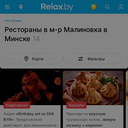
Рестораны
Рестораны в м-р Малиновка в
Минске
14
Фильтры
Карта
Квартирник
Хинкали
Акция
«Birthday set за 399
Приходи на
вкусную
BYN»
. Предложение
грузинскую кухню,
живую
действует для именинников
музыку
и
караоке
!