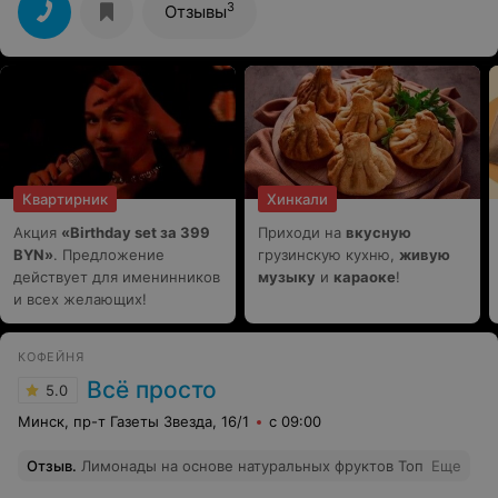
Спасибо большое
3
Отзывы
Квартирник
Хинкали
Акция
«Birthday set за 399
Приходи на
вкусную
BYN»
. Предложение
грузинскую кухню,
живую
действует для именинников
музыку
и
караоке
!
и всех желающих!
КОФЕЙНЯ
Всё просто
5.0
Минск, пр-т Газеты Звезда, 16/1
с 09:00
Отзыв
.
Лимонады на основе натуральных фруктов Топ
Еще