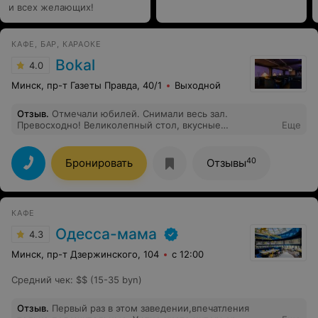
и всех желающих!
КАФЕ, БАР, КАРАОКЕ
Bokal
4.0
Минск, пр-т Газеты Правда, 40/1
Выходной
Отзыв
.
Отмечали юбилей. Снимали весь зал.
Превосходно! Великолепный стол, вкусные
Еще
разнообразные закуски. Отличный сервис! Хорошая
окустика. Классная диджей! Администратор и
директор пошли навстречу во всех наших просьбах.
40
Бронировать
Отзывы
КАФЕ
Одесса-мама
4.3
Минск, пр-т Дзержинского, 104
с 12:00
Средний чек
:
$$ (15-35 byn)
Отзыв
.
Первый раз в этом заведении,впечатления