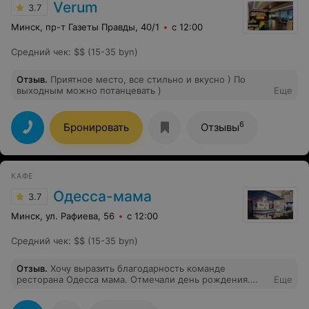
Verum
3.7
Минск, пр-т Газеты Правды, 40/1
с 12:00
Средний чек
:
$$ (15-35 byn)
Отзыв
.
Приятное место, все стильно и вкусно ) По
выходным можно потанцевать )
Еще
6
Бронировать
Отзывы
КАФЕ
Одесса-мама
3.7
Минск, ул. Рафиева, 56
с 12:00
Средний чек
:
$$ (15-35 byn)
Отзыв
.
Хочу выразить благодарность команде
ресторана Одесса мама. Отмечали день рождения.
Еще
Всего было на высшем уровне. Еда вкусная,
обслуживание шикарное. Все просьбы были учтены.