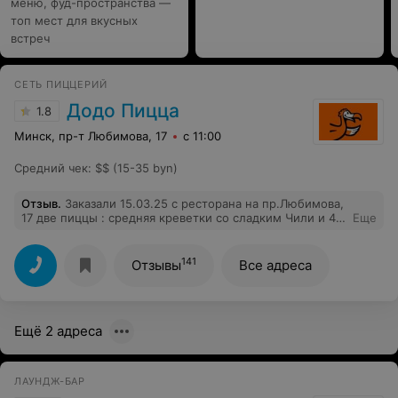
меню, фуд-пространства —
топ мест для вкусных
встреч
СЕТЬ ПИЦЦЕРИЙ
Додо Пицца
1.8
Минск, пр-т Любимова, 17
с 11:00
Средний чек
:
$$ (15-35 byn)
Отзыв
.
Заказали 15.03.25 с ресторана на пр.Любимова,
17 две пиццы : средняя креветки со сладким Чили и 4
Еще
сезона. Не знаю, каким образом курьер вез пиццы, они
явно хорошо поболтались в коробке, прежде чем
доехали к нам. Качество исполнения заказа оставляло
141
Отзывы
Все адреса
желать лучшего: пиццы были деформированы и одна
сломана, края теста были неаккуратными и
неравномерными. На детских мастер классах пиццы и
то лучше выглядят. Ранее всегда заказывали пиццы в
Ещё 2 адреса
Додо, после данного заказа уйдем в другую пиццерию.
ЛАУНДЖ-БАР