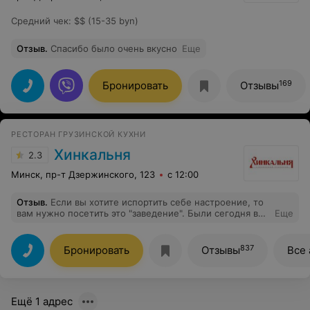
Средний чек
:
$$ (15-35 byn)
Отзыв
.
Спасибо было очень вкусно
Еще
169
Бронировать
Отзывы
РЕСТОРАН ГРУЗИНСКОЙ КУХНИ
Хинкальня
2.3
Минск, пр-т Дзержинского, 123
с 12:00
Отзыв
.
Если вы хотите испортить себе настроение, то
вам нужно посетить это "заведение". Были сегодня в
Еще
этом "заведени" Заказали Глинтвейн и напиток которые
принесли сразу.Ёще заказали тарелку шашлыков и
ассорти из зелени и овощей.Спросили у официанта
837
Бронировать
Отзывы
Все 
спросили сколько готовится шашлык она сказала не
более 45 минут. Мы прождали более часа и нам
ничего не принесли из заказанного.Я подошёл к
официантке и поинтересовался когда будет заказ, и она
Ещё 1 адрес
сказала что нужно подождать ещё двадцать минут.В