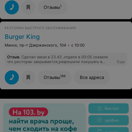
1
Отзывы
РЕСТОРАН БЫСТРОГО ОБСЛУЖИВАНИЯ
Burger King
Минск, пр-т Дзержинского, 104
с 10:00
Отзыв
.
Сделал заказ в 23.43 ,отдали в 00:05 сказали
что ресторан закрывается,разрешили покушать в
Еще
ресторане ,нету подносов.Кассир Игнат Вит,стоит на
кассе,собирает заказы,насыпает картошку фри и все
это делает в одних и тех же перчатках,в заказ не
196
Отзывы
Все адреса
положили ни одной салфетки,перепутали соуса.