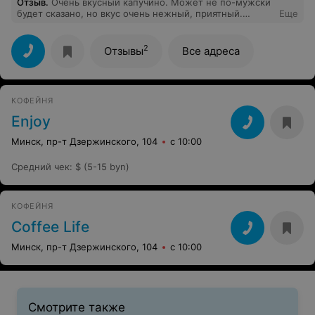
Отзыв
.
Очень вкусный капучино. Может не по-мужски
будет сказано, но вкус очень нежный, приятный.
Еще
Баланс кофе и молока, качество пены, температура -
всё чётко! Рекомендую!
2
Отзывы
Все адреса
КОФЕЙНЯ
Enjoy
Минск, пр-т Дзержинского, 104
с 10:00
Средний чек
:
$ (5-15 byn)
КОФЕЙНЯ
Coffee Life
Минск, пр-т Дзержинского, 104
с 10:00
Смотрите также