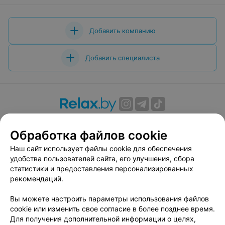
Добавить компанию
Добавить специалиста
О проекте
Новости проекта
Размещение рекламы
Обработка файлов cookie
Вакансии
Публичный договор
Способы оплаты
Публичный договор по использованию сервиса
Наш сайт использует файлы cookie для обеспечения
«Афиша»
удобства пользователей сайта, его улучшения, сбора
статистики и предоставления персонализированных
Пользовательское соглашение
рекомендаций.
Написать в поддержку
Вы можете настроить параметры использования файлов
Связаться по вопросам сотрудничества
cookie или изменить свое согласие в более позднее время.
Написать руководителю relax.by
Для получения дополнительной информации о целях,