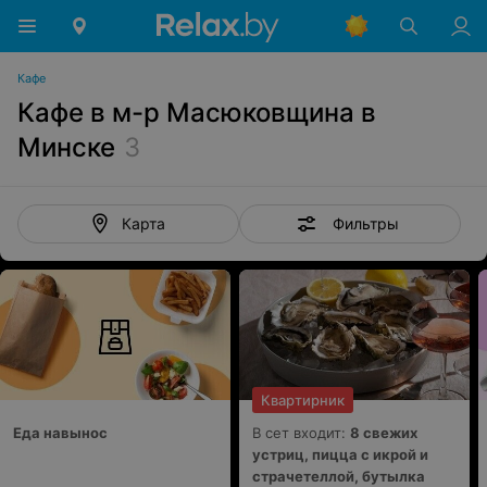
Кафе
Кафе в м-р Масюковщина в
Минске
3
Фильтры
Карта
Квартирник
Еда навынос
В сет входит:
8 свежих
устриц, пицца с икрой и
страчетеллой, бутылка