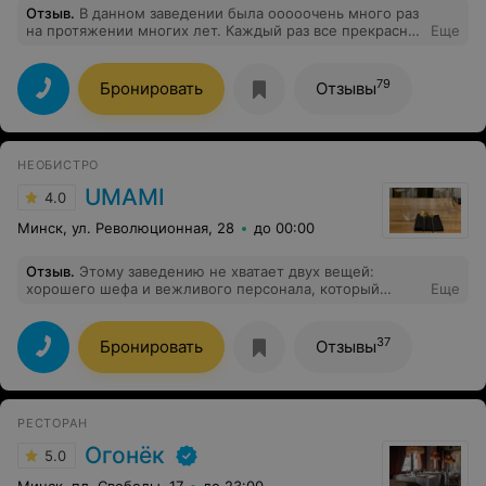
Отзыв
.
В данном заведении была ооооочень много раз
на протяжении многих лет. Каждый раз все прекрасно.
Еще
Хорошая кухня. Прекрасное обслуживание.
Администратор, которая работала 02.02.25, просто
очаровательная. Всего хорошего Вашему заведению.
79
Бронировать
Отзывы
НЕОБИСТРО
UMAMI
4.0
Минск, ул. Революционная, 28
до 00:00
Отзыв
.
Этому заведению не хватает двух вещей:
хорошего шефа и вежливого персонала, который
Еще
работает по стандартам. Рецептура - лишь по
внешнему виду это привлекательно, вкус - никакого
удовольствия (а восточную кухню я люблю и пробую
37
Бронировать
Отзывы
постоянно). Из прекрасных (по отдельности)
продуктов получается - мягко говоря не очень.
Отдельное замечание - это персонал - нужно любить
клиентов.
РЕСТОРАН
Огонёк
5.0
Минск, пл. Свободы, 17
до 23:00