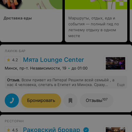
клиентам, пжлста, впечатление от вечера испорчено
Доставка еды
Маршруты, отдых, еда и
события — полный гид по
летнему отдыху в одном
месте
ЛАУНЖ-БАР
Мята Lounge Center
4.2
Минск, пр-т. Независимости, 19
до 01:00
Отзыв
.
Всем привет из Питера! Решили всей семьёй , а
нас 4 человека, слетать в Египет из Минска. Сразу
Еще
поделюсь несколькими впечатлениями. Остановились
в гостинице . Наняли гида Елену и решили пройтись по
Минску. Чистый , оккуратный город, но .. Решили
107
Бронировать
Отзывы
поесть и гид нас завела на улицу. Был вечер и были
толпы пьяных.. Компания с компанией выясняла
отношение прямо на входе одного из заведений. На
вопрос у гида, зачем она нас сюда завела, ответила
РЕСТОРАН
просто... Самое тусовочное место. Нормально так ,
лицо набьют .. хорошо потусили. Решили отклониться
Раковский бровар
4.5
от ее маршрута и пошли по, как говорят наитию.