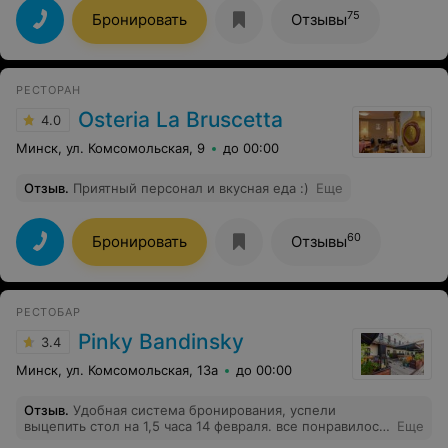
предпочтений,угостил несколькими настойками и
время нашего посещения они, к сожалению,
75
Бронировать
Отзывы
учил,как правильно пить,чтобы не было плохо)) Ему
отсутствовали.
отдельный респект! Остальной персонал тоже очень
вежливый. Приятные впечатления,спасибо!
РЕСТОРАН
Osteria La Bruscetta
4.0
Минск, ул. Комсомольская, 9
до 00:00
Отзыв
.
Приятный персонал и вкусная еда :)
Еще
60
Бронировать
Отзывы
РЕСТОБАР
Pinky Bandinsky
3.4
Минск, ул. Комсомольская, 13а
до 00:00
Отзыв
.
Удобная система бронирования, успели
выцепить стол на 1,5 часа 14 февраля. все понравилось,
Еще
сет с подвеской от Ziko привел спутницу в восторг.