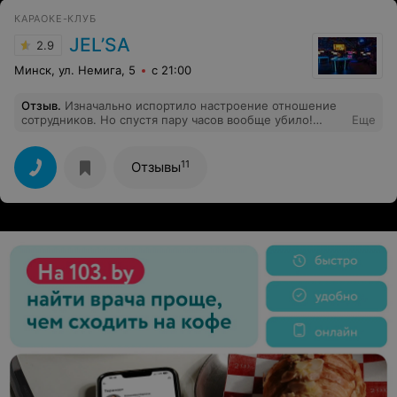
КАРАОКЕ-КЛУБ
JEL’SA
2.9
Минск, ул. Немига, 5
с 21:00
Отзыв
.
Изначально испортило настроение отношение
сотрудников. Но спустя пару часов вообще убило!
Еще
Ведущая не понятно как общалась с нами. Мы вроде не
друзья. Это было оч не приятно. Понимаем что оч
много шампанского. Но все же.мы отдыхаем. Она на
11
Отзывы
работе. Просто убили наш вечер. Зря потраченные
средства и время.