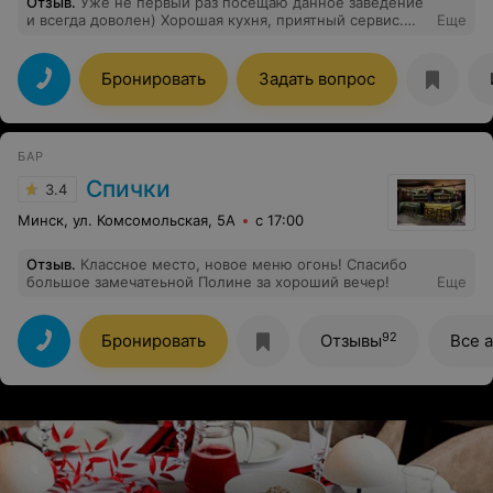
Отзыв
.
Уже не первый раз посещаю данное заведение
и всегда доволен) Хорошая кухня, приятный сервис.
Еще
Заведение и в дальнейшем буду посещать и
обязательно рекомендовать близким))
Бронировать
Задать вопрос
БАР
Спички
3.4
Минск, ул. Комсомольская, 5А
с 17:00
Отзыв
.
Классное место, новое меню огонь! Спасибо
большое замечатеьной Полине за хороший вечер!
Еще
92
Бронировать
Отзывы
Все 