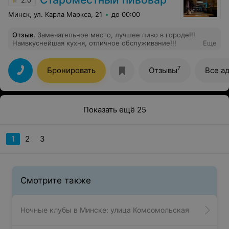
Минск, ул. Карла Маркса, 21
до 00:00
Отзыв
.
Замечательное место, лучшее пиво в городе!!!
Наивкуснейшая кухня, отличное обслуживание!!!
Еще
7
Бронировать
Отзывы
Все а
Показать ещё 25
1
2
3
Смотрите также
Ночные клубы в Минске: улица Комсомольская