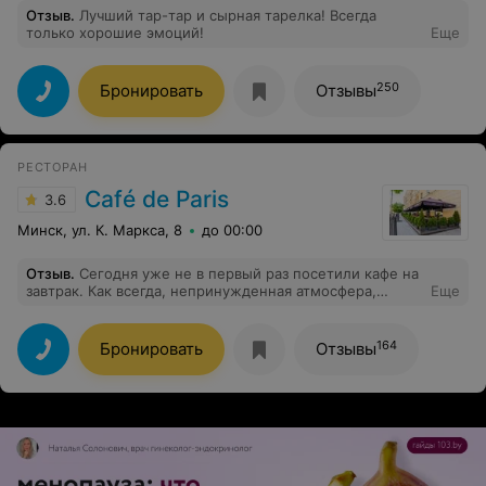
Отзыв
.
Лучший тар-тар и сырная тарелка! Всегда
только хорошие эмоций!
Еще
250
Бронировать
Отзывы
РЕСТОРАН
Café de Paris
3.6
Минск, ул. К. Маркса, 8
до 00:00
Отзыв
.
Сегодня уже не в первый раз посетили кафе на
завтрак. Как всегда, непринужденная атмосфера,
Еще
предупредительный и вежливый персонал и высокое
качество обслуживания. Сюда приятно приходить и
большой кампанией и одному. Уютная обстановка
164
Бронировать
Отзывы
располагает к приятному отдыху. Очень любим это
кафе и желаем всему персоналу дальнейших успехов в
работе.