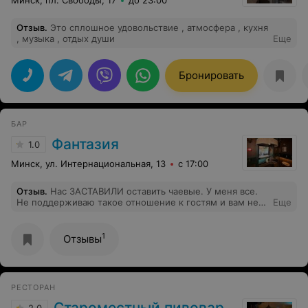
Отзыв
.
Это сплошное удовольствие , атмосфера , кухня
, музыка , отдых души
Еще
Бронировать
БАР
Фантазия
1.0
Минск, ул. Интернациональная, 13
с 17:00
Отзыв
.
Нас ЗАСТАВИЛИ оставить чаевые. У меня все.
Не поддерживаю такое отношение к гостям и вам не
Еще
рекомендую! Были в заведении 26.06.2026
1
Отзывы
РЕСТОРАН
Староместный пивовар
2.0