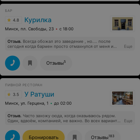
БАР
Курилка
4.8
Минск, пл. Свободы, 23
с 18:00
Отзыв
.
Всегда обожал это заведение , но.... после
сегодня когда бармен просто отмахнулся от меня и
Еще
продолжал игнорировать течение 2 минут ... хм
пришлось уйти.
5
Отзывы
ПИВНОЙ РЕСТОРАН
У Ратуши
3.5
Минск, ул. Герцена, 1
до 02:00
Отзыв
.
Часто захожу сюда, когда оказываюсь рядом.
Один, вдвоём, компанией, не важно. Во всех вариантах
Еще
тут комфортно) Спокойная обстановка чтобы можно
было поболтать, недорогое пиво, чтобы выпить не
один бокал.Официантка Виктория -самый лучший
183
Бронировать
Отзывы