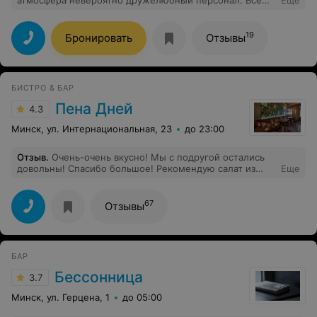
советую!
19
Бронировать
Отзывы
БИСТРО & БАР
Пена Дней
4.3
Минск, ул. Интернациональная, 23
до 23:00
Отзыв
.
Очень-очень вкусно! Мы с подругой остались
довольны! Спасибо большое! Рекомендую салат из
Еще
сезонных овощей, козий сыр придает ему особенный
вкус и божественная паста с морепродуктами и
соусом биск!
67
Отзывы
БАР
Бессонница
3.7
Минск, ул. Герцена, 1
до 05:00