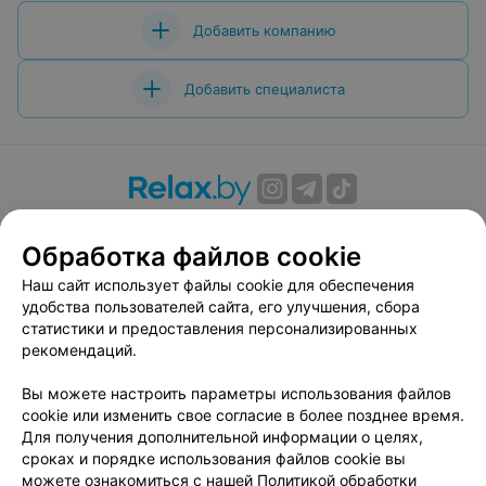
Добавить компанию
Добавить специалиста
О проекте
Новости проекта
Размещение рекламы
Обработка файлов cookie
Вакансии
Публичный договор
Способы оплаты
Публичный договор по использованию сервиса
Наш сайт использует файлы cookie для обеспечения
«Афиша»
удобства пользователей сайта, его улучшения, сбора
статистики и предоставления персонализированных
Пользовательское соглашение
рекомендаций.
Написать в поддержку
Вы можете настроить параметры использования файлов
Связаться по вопросам сотрудничества
cookie или изменить свое согласие в более позднее время.
Написать руководителю relax.by
Для получения дополнительной информации о целях,
Персональные настройки cookie
сроках и порядке использования файлов cookie вы
можете ознакомиться с нашей
Политикой обработки
Обработка персональных данных