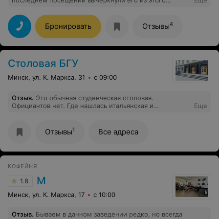
списка. Теперь по порядку. 90% из напитков в меню
нет в наличии, даже чая. При посадке в 2 столика наши
2 блюда мы ждали 40 минут. И вкус уже совсем не тот,
4
Бронировать
Отзывы
что раньше. Отвратительное качество и сервис. Не
рекомендую.
Столовая БГУ
Минск, ул. К. Маркса, 31
с 09:00
Отзыв
.
Это обычная студенческая столовая.
Официантов нет. Где нашлась итальянская и
Еще
европейская кухня я не в курсе. Никаких стейков,
конечно, тоже нет. Не рекомендую, еда невкусная, а
столовые приборы и подносы имеют сильно
1
Отзывы
Все адреса
потрёпанный вид.
КОФЕЙНЯ
М
1.8
Минск, ул. К. Маркса, 17
с 10:00
Отзыв
.
Бываем в данном заведении редко, но всегда