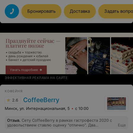
этого заведения уютная и приятная.
Бронировать
Доставка
Задать вопр
ЭФФЕКТИВНАЯ РЕКЛАМА НА САЙТЕ
КОФЕЙНЯ
CoffeeBerry
2.6
Минск, ул. Интернациональная, 5
с 10:00
Отзыв
.
Сету CoffeeBerry в рамках гастрофеста 2020 с
удовольствием ставлю оценку "отлично". Два
Еще
оригинальных десерта, которые может позволить себе