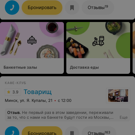
клиентам и ценовая категория вашего заведения- не
заводская столовая.
19
Бронировать
Отзывы
Банкетные залы
Доставка еды
КАФЕ-КЛУБ
Товарищ
3.9
Минск, ул. Я. Купалы, 21
с 12:00
Отзыв
.
Не первый раз в этом заведении, переживали
за то, что с нами на банкете будут гости из Москвы,
Еще
которые много повидали. В итоге все остались в
большом восторге от музыки и заведения в целом.
Спасибо. 10 из 10
163
Бронировать
Отзывы