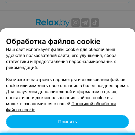
О проекте
Новости проекта
Размещение рекламы
Обработка файлов cookie
Вакансии
Публичный договор
Способы оплаты
Публичный договор по использованию сервиса
Наш сайт использует файлы cookie для обеспечения
«Афиша»
удобства пользователей сайта, его улучшения, сбора
статистики и предоставления персонализированных
Пользовательское соглашение
рекомендаций.
Написать в поддержку
Вы можете настроить параметры использования файлов
Связаться по вопросам сотрудничества
cookie или изменить свое согласие в более позднее время.
Написать руководителю relax.by
Для получения дополнительной информации о целях,
Персональные настройки cookie
сроках и порядке использования файлов cookie вы
можете ознакомиться с нашей
Политикой обработки
Обработка персональных данных
файлов cookie
Принять
© 2026 ООО «Артокс Лаб», УНП 191700409, регистрирующий орган -
Отклонить
Минский горисполком
| 220012, Республика Беларусь, г. Минск,