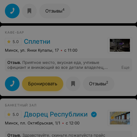
4
Отзывы
КАФЕ-БАР
Сплетни
5.0
Минск, ул. Янки Купалы, 17
с 11:00
Отзыв
.
Приятное место, вкусная еда, учтивые
официант и вникающий во все детали владелец,
Еще
помогли с проведение дня рождения на работе.
Спасибо и буду обращаться и заходить ещё!
2
Бронировать
Отзывы
БАНКЕТНЫЙ ЗАЛ
Дворец Республики
5.0
Минск, пл. Октябрьская, 1/1
с 12:00
Отзыв
.
Здравствуйте, скиньте,пожалуйста прайс