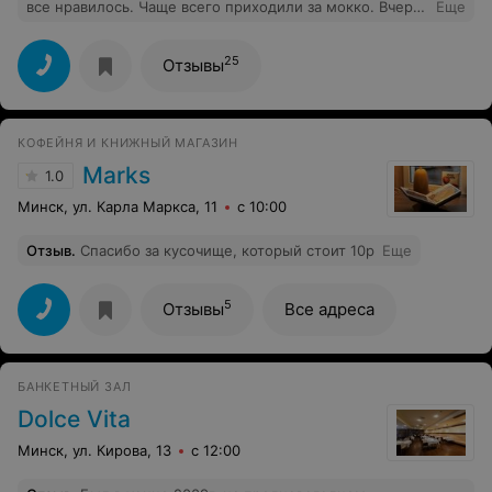
все нравилось. Чаще всего приходили за мокко. Вчера
Еще
в 10 вечера зашли, заказали мокко. Что-то случилось..
Кофе был отвратительным! Шоколад почти не
чувствуется, на вкус как разбавленный кофе с
25
Отзывы
кипятком. Вот так за 1 раз, портится все хорошее
впечатление от заведения.
КОФЕЙНЯ И КНИЖНЫЙ МАГАЗИН
Marks
1.0
Минск, ул. Карла Маркса, 11
с 10:00
Отзыв
.
Спасибо за кусочище, который стоит 10р
Еще
5
Отзывы
Все адреса
БАНКЕТНЫЙ ЗАЛ
Dolce Vita
Минск, ул. Кирова, 13
с 12:00