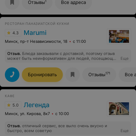
и специально доплатила и попросила добавить тапиоку
1
Отзывы
Все адреса
, приносят напиток и тапиоки не было. Очень
разочарована
РЕСТОРАН ПАНАЗИАТСКОЙ КУХНИ
Marumi
4.3
Минск, пр-т Независимости, 18
с 11:00
Отзыв
.
Блюда заказывали с доставкой, поэтому отзыв
может быть неинформативен для людей, посещающих
Еще
это заведение в живую, так сказать. Уровень блюд
примерно соответствует самой дешёвой кулинарии.
Испорчено в приготовлении всё, что могло быть
171
Бронировать
Отзывы
Все 
испорчено. Даже рис, заказанный в качестве гарнира к
одному из блюд, был сварен процентов на 50 - 60. Я
первый раз в жизни столкнулся с настолько
испорченными блюдами. Извиняюсь за сумбур в
КАФЕ
комментарии, пишу на эмоциях, и они только
негативные. Такие заведения должны сами
Легенда
5.0
доплачивать людям за то, чтобы к ним ходили.
Минск, ул. Кирова, 8к7
с 10:00
Отзыв
.
отличный сервис, все выло очень вкусно и
быстро, всем советую
Еще