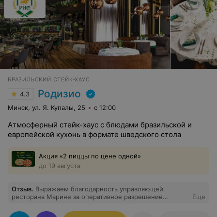
БРАЗИЛЬСКИЙ СТЕЙК-ХАУС
Родизио
4.3
Минск, ул. Я. Купалы, 25
с 12:00
Атмосферный стейк-хаус с блюдами бразильской и
европейской кухонь в формате шведского стола
Акция «2 пиццы по цене одной»
до 19 августа
Отзыв
.
Выражаем благодарность управляющей
ресторана Марине за оперативное разрешение
Еще
вопросов клиентов, качественную работу и её
обоняние (она заслуживает материального