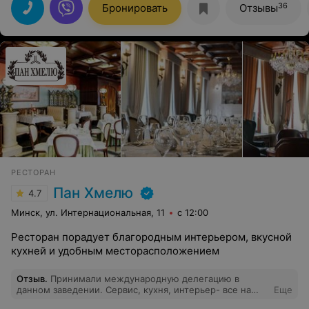
вознаграждения)! Спасибо официанту Александру -
36
Бронировать
Отзывы
очень приятно, когда тебя обслуживают с душой!
Спасибо повару за изумительные салаты, вкусное
мясо, а ананас просто нечто!!! Спасибо владельцу
заведения за предоставленную возможность собраться
в Вашем ресторане и за Вашу команду!!!
РЕСТОРАН
Пан Хмелю
4.7
Минск, ул. Интернациональная, 11
с 12:00
Ресторан порадует благородным интерьером, вкусной
кухней и удобным месторасположением
Отзыв
.
Принимали международную делегацию в
данном заведении. Сервис, кухня, интерьер- все на
Еще
высшем уровне! Отдельное спасибо Юлии за теплую