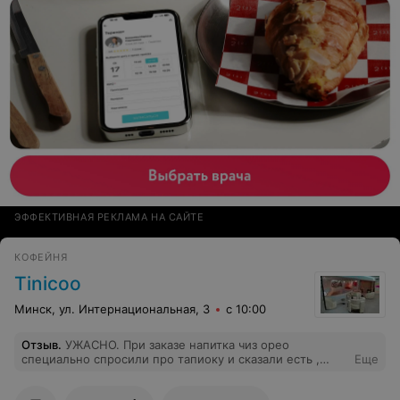
ЭФФЕКТИВНАЯ РЕКЛАМА НА САЙТЕ
КОФЕЙНЯ
Tinicoo
Минск, ул. Интернациональная, 3
с 10:00
Отзыв
.
УЖАСНО. При заказе напитка чиз орео
специально спросили про тапиоку и сказали есть ,
Еще
после пробую напиток и тапиоки не было...И ЭТО НЕ
ПЕРВЫЙ РАЗ в прошлый раз брала напиток сиз персик