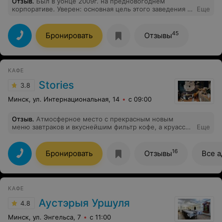
Отзыв
.
Был в уонце 2009г. на предновогоднем
корпоративе. Уверен: основная цель этого заведения –
Еще
получить побольше денег за посредственные блюда с
красивыми названиями. Мои оценки: интерьер –
хороший, обслуживание – сойдет, еда – комбикорм.
45
Бронировать
Отзывы
Одно и то же блюдо разным людям подавалось с
разной степенью готовности (мясо: от сырого,
красного внутри до прожареного). Бонусом являлась
грязная тканевая салфетка, которую, к тому же
КАФЕ
таковой не признали и отказались заменить. Общее
впечатление – ниже среднего. Положительные отзывы
Stories
3.8
о заведении считаю необъективными и
недостоверными.
Минск, ул. Интернациональная, 14
с 09:00
Отзыв
.
Атмосферное место с прекрасным новым
меню завтраков и вкуснейшим фильтр кофе, а круассан
Еще
с прошутто это❤️ Обязательно приду еще не один раз
16
Бронировать
Отзывы
Все а
КАФЕ
Аустэрыя Уршуля
4.8
Минск, ул. Энгельса, 7
с 11:00