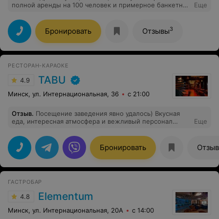
полной аренды на 100 человек и примерное банкетное
Еще
меню на почту BorisE@eurotorg.by. Заранее спасибо!
3
Бронировать
Отзывы
РЕСТОРАН-КАРАОКЕ
TABU
4.9
Минск, ул. Интернациональная, 36
с 21:00
Отзыв
.
Посещение заведения явно удалось) Вкусная
еда, интересная атмосфера и вежливый персонал
Еще
однозначно мотивируют на повторный отдых в
ресторане) Приятная музыка только дополнила
положительные впечатления от отдыха в заведении.
Бронировать
Отзы
Однозначно стоит посетить)
ГАСТРОБАР
Elementum
4.8
Минск, ул. Интернациональная, 20А
с 14:00