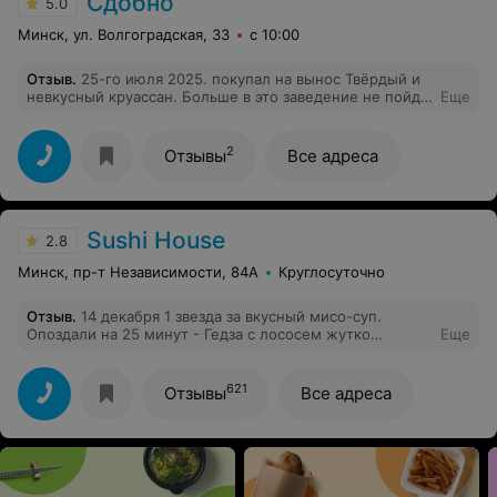
Сдобно
5.0
Минск, ул. Волгоградская, 33
с 10:00
Отзыв
.
25-го июля 2025. покупал на вынос Твёрдый и
невкусный круассан. Больше в это заведение не пойду.
Еще
Продавцы явно были в курсе что выпечка не то что
несвежая, а залежалая. Плохо!!!
2
Отзывы
Все адреса
Sushi House
2.8
Минск, пр-т Независимости, 84А
Круглосуточно
Отзыв
.
14 декабря 1 звезда за вкусный мисо-суп.
Опоздали на 25 минут - Гедза с лососем жутко
Еще
пересоленные и знаете сколько там лосося? 1/100 % ,
нверное)гедза были холодные и слипшиеся - Роллы с
лососем жареным и темпура. Посмотрите на эти
621
Отзывы
Все адреса
роллы, кто в них видит лосось?)) Там только тесто
жаренное с кучей масла. А сверху майнонез налили
еще. Отвратительней этих роллов я еще не ела !
Никогда боольше здесь ничего не закажу. Удаляю
приложение, есть гораздо качественнее заведения.