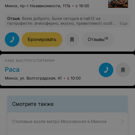
Минск, пр-т Независимости, 117а
с 16:00
Отзыв
.
Всем доброго, были сегодня в паб12 на
гастрофесте: атмосферно, вкусно, приветливо!) особая
Еще
благодарность Насте, которая нас обслуживала-
несмотря на то, что загруженность заведения полная,
с улыбкой и вниманием!) Рекомендую)
16
Бронировать
Отзывы
КАФЕ БЫСТРОГО ПИТАНИЯ
Раса
Минск, ул. Волгоградская, 41
с 10:00
Смотрите также
Столовые возле метро Московская в Минске