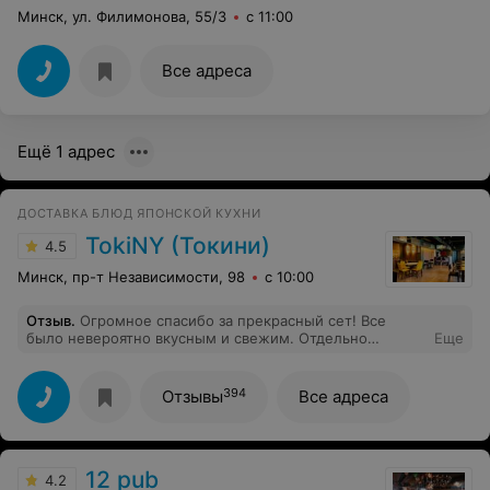
Минск, ул. Филимонова, 55/3
с 11:00
Все адреса
Ещё 1 адрес
ДОСТАВКА БЛЮД ЯПОНСКОЙ КУХНИ
TokiNY (Токини)
4.5
Минск, пр-т Независимости, 98
с 10:00
Отзыв
.
Огромное спасибо за прекрасный сет! Все
было невероятно вкусным и свежим. Отдельно
Еще
хочется отметить приятное обслуживание и уютную
атмосферу заведения. Также хочу обратить внимание,
что за покупку начисляются бонусные баллы, которые
394
Отзывы
Все адреса
позволяют получать приятные скидки .Отличная идея,
позволяющая клиентам чаще радовать себя любимыми
блюдами. Еще раз благодарю за великолепный вечер и
обязательно вернусь снова!
12 pub
4.2