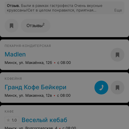
Отзыв
.
Были в рамках гастрофеста Очень вкусные
круассаны!Сет в целом понравился, приятная
Еще
атмосфера и обслуживание ребят на 10+!Молодцы
2
Отзывы
ПЕКАРНЯ-КОНДИТЕРСКАЯ
Madlen
Минск, ул. Макаёнка, 12б
с 08:00
КОФЕЙНЯ
Гранд Кофе Бейкери
Минск, ул. Макаенка, 12в
с 08:00
КАФЕ
Веселый кебаб
1.0
Минск, ул. Волгоградская, 4
с 08:00