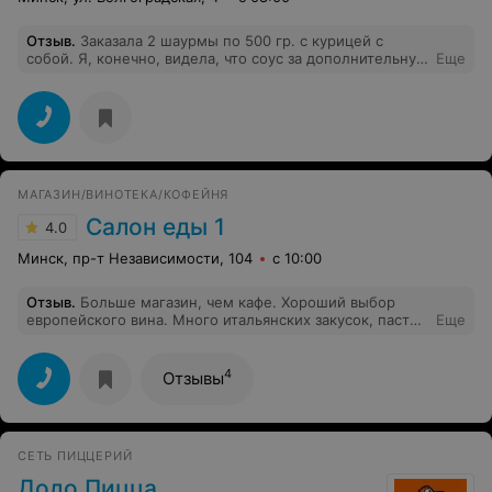
Отзыв
.
Заказала 2 шаурмы по 500 гр. с курицей с
собой. Я, конечно, видела, что соус за дополнительную
Еще
плату, но не думала, что в шаурме его совсем не
будет. Получилась пресная, сухая и не вкусная.
Покупала шаурму на Волгогрдской первый и
последний раз.
МАГАЗИН/ВИНОТЕКА/КОФЕЙНЯ
Салон еды 1
4.0
Минск, пр-т Независимости, 104
с 10:00
Отзыв
.
Больше магазин, чем кафе. Хороший выбор
европейского вина. Много итальянских закусок, пасты,
Еще
колбас и прошутто, варят вкусный кофе)
4
Отзывы
СЕТЬ ПИЦЦЕРИЙ
Додо Пицца