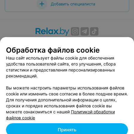
Добавить специалиста
О проекте
Новости проекта
Размещение рекламы
Обработка файлов cookie
Вакансии
Публичный договор
Способы оплаты
Публичный договор по использованию сервиса
Наш сайт использует файлы cookie для обеспечения
«Афиша»
удобства пользователей сайта, его улучшения, сбора
статистики и предоставления персонализированных
Пользовательское соглашение
рекомендаций.
Написать в поддержку
Вы можете настроить параметры использования файлов
Связаться по вопросам сотрудничества
cookie или изменить свое согласие в более позднее время.
Написать руководителю relax.by
Для получения дополнительной информации о целях,
Персональные настройки cookie
сроках и порядке использования файлов cookie вы
можете ознакомиться с нашей
Политикой обработки
Обработка персональных данных
файлов cookie
Принять