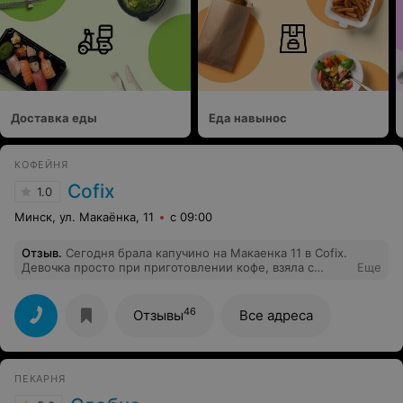
фотографии нашей находки.
Доставка еды
Еда навынос
КОФЕЙНЯ
Cofix
1.0
Минск, ул. Макаёнка, 11
с 09:00
Отзыв
.
Сегодня брала капучино на Макаенка 11 в Cofix.
Девочка просто при приготовлении кофе, взяла с
Еще
раковины грязную кружку, немного сполоснула водой,
и начала мне готовить капучино. Просто
антисанитария. Как можно в грязной посуде
46
Отзывы
Все адреса
готовить?!!!
ПЕКАРНЯ