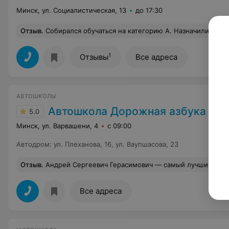
Минск, ул. Социалистическая, 13
до 17:30
Отзыв
.
Собирался обучаться на категорию А. Назначили собрание на 17:00. Попросили подъехать пораньше. Приехал в 16:50, просидел до 17:25. Уборщица была в курсе собрания, но никого
1
Отзывы
Все адреса
АВТОШКОЛЫ
Автошкола Дорожная азбука
5.0
Минск, ул. Варвашени, 4
с 09:00
Автодром
:
ул. Плеханова, 16, ул. Ваупшасова, 23
Отзыв
.
Андрей Сергеевич Герасимович — самый лучший инструктор. Спасибо Вам за Ваш подход к работе и атмосферу. Доходчиво объясняет как вести себя на дороге и ездить в пробках. Подробно разъясняет ошибки. Всегда поддерживает и доводит дело до конца.Побольше бы таких инструкторов. (Знаю, потому что есть с чем сравнивать.) Очень доброжелательный, квалифицированный инструктор. На все вопросы отвечает, все комментирует. Как бы смешно не звучало, за одно занятие, задала все интересующие вопросы и получила ответы, все пробелы свои закрыла. Очень рекомендую. Если хотите уравновешенного и 
Все адреса