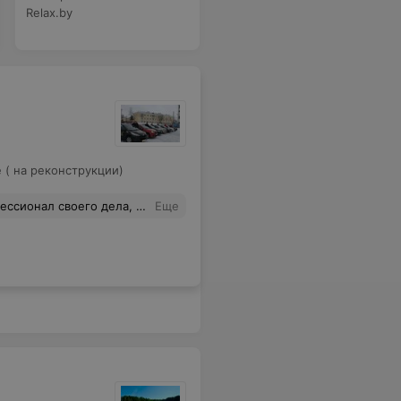
Relax.by
е ( на реконструкции)
 вождению. Побольше бы таких сотрудников.
Еще