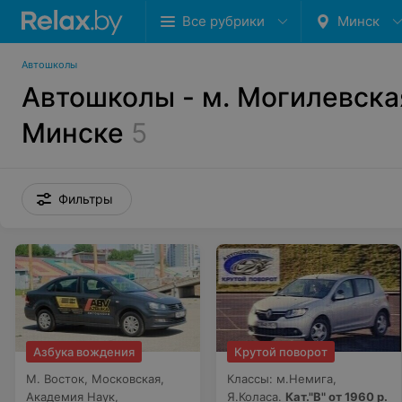
Все рубрики
Минск
Автошколы
Автошколы - м. Могилевска
Минске
5
Фильтры
Азбука вождения
Крутой поворот
М. Восток, Московская,
Классы: м.Немига,
Академия Наук,
Я.Коласа.
Кат."В" от 1960 р.