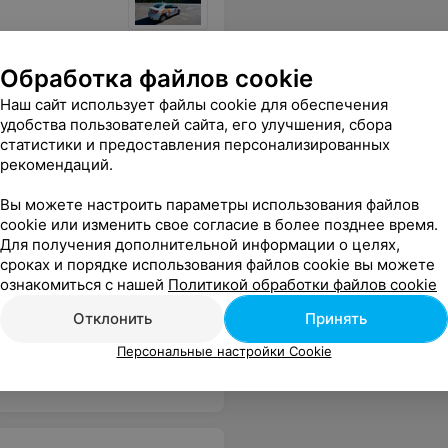
 на месте не было. У них с обучением такая же печаль, как и с организацией?
Еще
Обработка файлов cookie
Наш сайт использует файлы cookie для обеспечения
удобства пользователей сайта, его улучшения, сбора
статистики и предоставления персонализированных
рекомендаций.
Вы можете настроить параметры использования файлов
cookie или изменить свое согласие в более позднее время.
Для получения дополнительной информации о целях,
сроках и порядке использования файлов cookie вы можете
ознакомиться с нашей
Политикой обработки файлов cookie
Отклонить
Принять
толкового инструктора, то вам к Андрею Сергеевичу. После первого же занятия была от него в восторге! Это человек со стальными нервами и железным характером, а так же приятный в общении. Машина очень хорошая, всем советую! Большое человеческое спасибо!
Еще
Персональные настройки Cookie