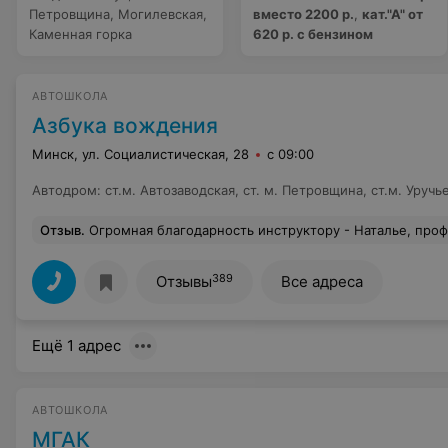
Петровщина, Могилевская,
вместо 2200 р.
,
кат."А" от
Каменная горка
620 р. с бензином
АВТОШКОЛА
Азбука вождения
Минск, ул. Социалистическая, 28
с 09:00
Автодром
:
ст.м. Автозаводская, ст. м. Петровщина, ст.м. Уручь
Отзыв
.
Огромная благодарность инструктору - Наталье, профессионал своего дела, очень грамотно обучает
389
Отзывы
Все адреса
Ещё 1 адрес
АВТОШКОЛА
МГАК