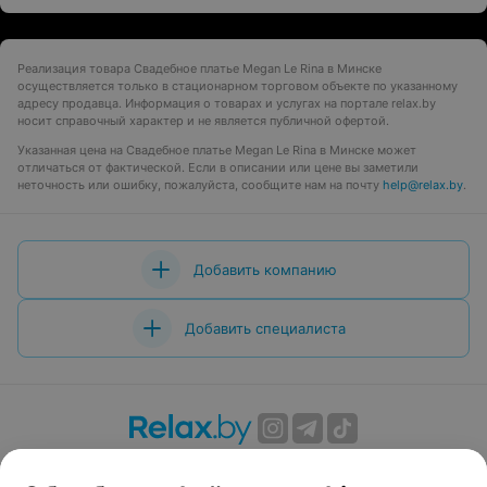
Реализация товара Свадебное платье Megan Le Rina в Минске
осуществляется только в стационарном торговом объекте по указанному
адресу продавца. Информация о товарах и услугах на портале relax.by
носит справочный характер и не является публичной офертой.
Указанная цена на Свадебное платье Megan Le Rina в Минске может
отличаться от фактической. Если в описании или цене вы заметили
неточность или ошибку, пожалуйста, сообщите нам на почту
help@relax.by
.
Добавить компанию
Добавить специалиста
О проекте
Новости проекта
Размещение рекламы