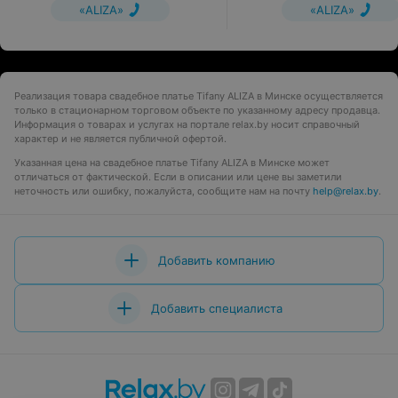
«ALIZA»
«ALIZA»
Реализация товара свадебное платье Tifany ALIZA в Минске осуществляется
только в стационарном торговом объекте по указанному адресу продавца.
Информация о товарах и услугах на портале relax.by носит справочный
характер и не является публичной офертой.
Указанная цена на свадебное платье Tifany ALIZA в Минске может
отличаться от фактической. Если в описании или цене вы заметили
неточность или ошибку, пожалуйста, сообщите нам на почту
help@relax.by
.
Добавить компанию
Добавить специалиста