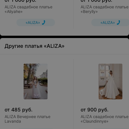
от
1 600
руб.
от
1 000
руб.
ALIZA свадебное платье
ALIZA свадебное платье
«Aliyahe»
«Berylly»
«ALIZA»
«ALIZA»
Другие платья «ALIZA»
от
485
руб.
от
900
руб.
ALIZA Вечернее платье
ALIZA свадебное платье
Lavanda
«Claundinnye»