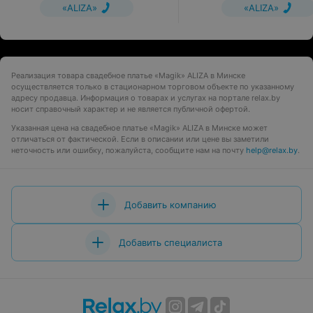
«ALIZA»
«ALIZA»
Реализация товара свадебное платье «Magik» ALIZA в Минске
осуществляется только в стационарном торговом объекте по указанному
адресу продавца. Информация о товарах и услугах на портале relax.by
носит справочный характер и не является публичной офертой.
Указанная цена на свадебное платье «Magik» ALIZA в Минске может
отличаться от фактической. Если в описании или цене вы заметили
неточность или ошибку, пожалуйста, сообщите нам на почту
help@relax.by
.
Добавить компанию
Добавить специалиста