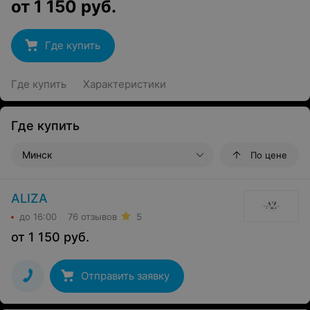
от
1 150
руб.
Где купить
Где купить
Характеристики
Где купить
Минск
По цене
ALIZA
до 16:00
76 отзывов
5
от
1 150
руб.
Отправить заявку