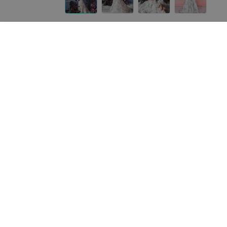
Другие платья «ALIZA»
от
890
руб.
от
980
руб.
ALIZA свадебное платье Karalina-
ALIZA свадебное платье L
2
прокат
«ALIZA»
«ALIZA»