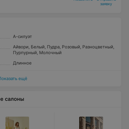
заявку
А-силуэт
Айвори
,
Белый
,
Пудра
,
Розовый
,
Разноцветный
,
Пурпурный
,
Молочный
Длинное
Показать ещё
ые салоны