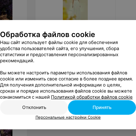
Обработка файлов cookie
от
520
руб.
от
52
Наш сайт использует файлы cookie для обеспечения
Le Rina Свадебное платье Deniz
Le Rin
удобства пользователей сайта, его улучшения, сбора
Donara
статистики и предоставления персонализированных
«Le Rina»
рекомендаций.
Вы можете настроить параметры использования файлов
cookie или изменить свое согласие в более позднее время.
Для получения дополнительной информации о целях,
сроках и порядке использования файлов cookie вы можете
ознакомиться с нашей
Политикой обработки файлов cookie
Отклонить
Принять
Персональные настройки Cookie