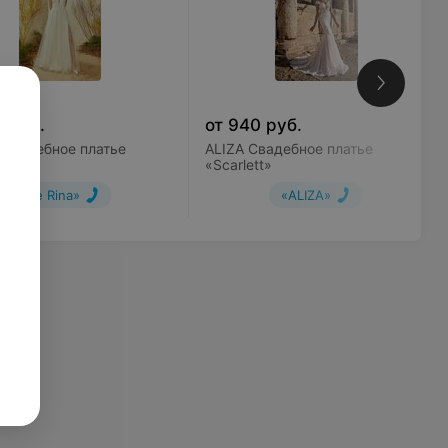
0
руб.
от
940
руб.
a Свадебное платье
ALIZA Свадебное платье
«Scarlett»
«Le Rina»
«ALIZA»