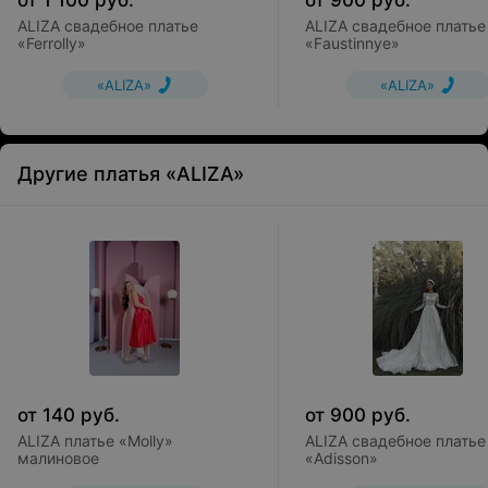
от
1 100
руб.
от
900
руб.
ALIZA свадебное платье
ALIZA свадебное платье
«Ferrolly»
«Faustinnye»
«ALIZA»
«ALIZA»
Другие платья «ALIZA»
от
140
руб.
от
900
руб.
ALIZA платье «Molly»
ALIZA свадебное платье
малиновое
«Adisson»