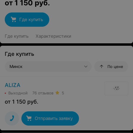
от
1 150
руб.
Где купить
Где купить
Характеристики
Где купить
Минск
По цене
ALIZA
Выходной
76 отзывов
5
от
1 150
руб.
Отправить заявку