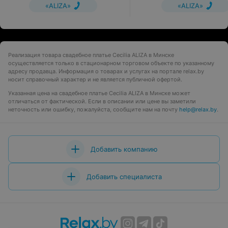
«ALIZA»
«ALIZA»
Реализация товара свадебное платье Cecilia ALIZA в Минске
осуществляется только в стационарном торговом объекте по указанному
адресу продавца. Информация о товарах и услугах на портале relax.by
носит справочный характер и не является публичной офертой.
Указанная цена на свадебное платье Cecilia ALIZA в Минске может
отличаться от фактической. Если в описании или цене вы заметили
неточность или ошибку, пожалуйста, сообщите нам на почту
help@relax.by
.
Добавить компанию
Добавить специалиста