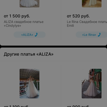
от
1 500
руб.
от
520
руб.
ALIZA свадебное платье
Le Rina Свадебное плат
«Cindylye»
Emili
«ALIZA»
«Le Rina»
Другие платья «ALIZA»