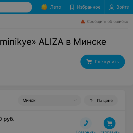
Лето
Избранное
Войти
Сообщить об ошибке
minikye» ALIZA в Минске
Где купить
Минск
По цене
0
руб.
Позвонить
Отправить
