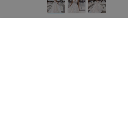
Другие платья «ALIZA»
от
1 200
руб.
от
780
руб.
ALIZA платье «Rochellle»
ALIZA свадебное платье
«Sensuellye»
«ALIZA»
«ALIZA»