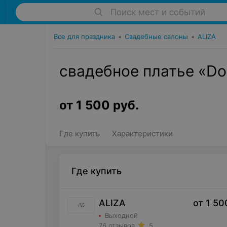
Поиск мест и событий
Все для праздника
•
Свадебные салоны
•
ALIZA
свадебное платье «Do
от
1 500
руб.
Где купить
Характеристики
Где купить
ALIZA
от
1 50
Выходной
76 отзывов
5