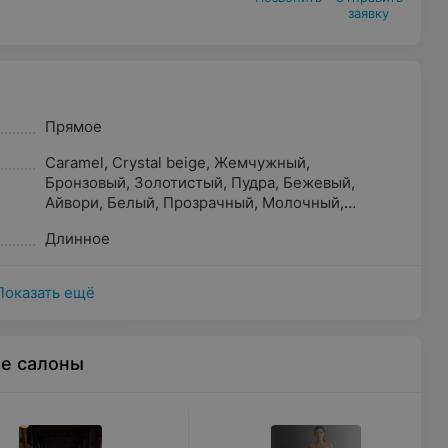
заявку
Прямое
Caramel
,
Crystal beige
,
Жемчужный
,
Бронзовый
,
Золотистый
,
Пудра
,
Бежевый
,
Айвори
,
Белый
,
Прозрачный
,
Молочный
,
Песочный
,
Капучино
,
Светло-розовый
,
Длинное
Шампань
,
Кремовый
Показать ещё
ые салоны