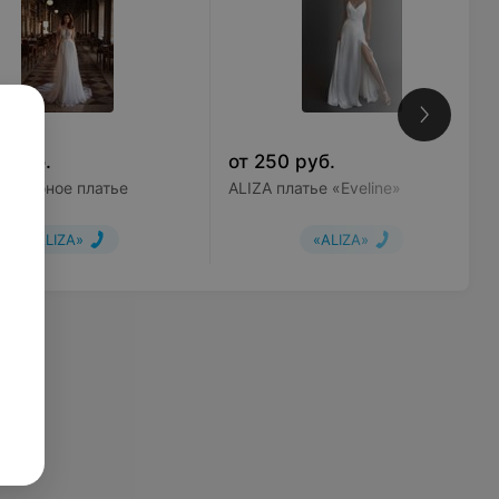
0
руб.
от
250
руб.
свадебное платье
ALIZA платье «Eveline»
e»
«ALIZA»
«ALIZA»