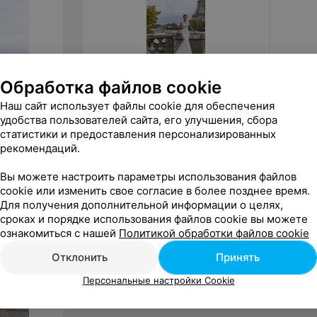
Обработка файлов cookie
от
1 200
руб.
от
80
Наш сайт использует файлы cookie для обеспечения
удобства пользователей сайта, его улучшения, сбора
ALIZA свадебное платье
ALIZA 
«Brigitye»
«Cecily
статистики и предоставления персонализированных
рекомендаций.
«ALIZA»
Вы можете настроить параметры использования файлов
cookie или изменить свое согласие в более позднее время.
Для получения дополнительной информации о целях,
сроках и порядке использования файлов cookie вы можете
ознакомиться с нашей
Политикой обработки файлов cookie
Отклонить
Принять
Персональные настройки Cookie