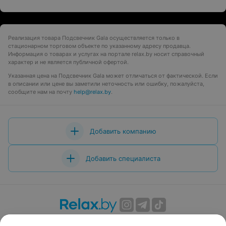
Реализация товара Подсвечник Gala осуществляется только в
стационарном торговом объекте по указанному адресу продавца.
Информация о товарах и услугах на портале relax.by носит справочный
характер и не является публичной офертой.
Указанная цена на Подсвечник Gala может отличаться от фактической. Если
в описании или цене вы заметили неточность или ошибку, пожалуйста,
сообщите нам на почту
help@relax.by
.
Добавить компанию
Добавить специалиста
О проекте
Новости проекта
Размещение рекламы