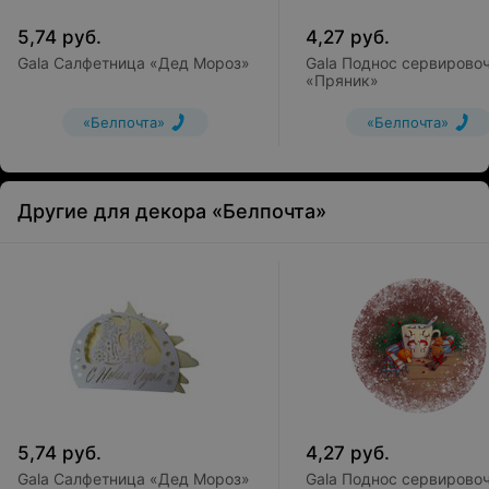
222520, Минская обл., г. Борисов ул. 1 Июля, 6
5,74
руб.
4,27
руб.
поставщик: Металлист Борисовский завод ОАО,
222520 Минская обл., г. Борисов, ул. 1-го Июля, 6 , РБ
Gala Салфетница «Дед Мороз»
Gala Поднос сервирово
«Пряник»
«Белпочта»
«Белпочта»
Другие для декора «Белпочта»
5,74
руб.
4,27
руб.
Gala Салфетница «Дед Мороз»
Gala Поднос сервирово