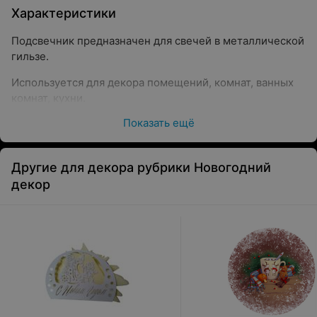
Характеристики
Подсвечник предназначен для свечей в металлической
гильзе.
Используется для декора помещений, комнат, ванных
комнат, кухни.
Показать ещё
Металлический материал не нагревается при
воздействии с открытым огнем и отличается
безопасной эксплуатацией.
Другие для декора рубрики Новогодний
материал: металл, полимерное покрытие
декор
цвет: белый
размер (мм): 92х90х126
штрихкод: 4810323011807
страна производства: Республика Беларусь
производитель: Металлист Борисовский завод ОАО,