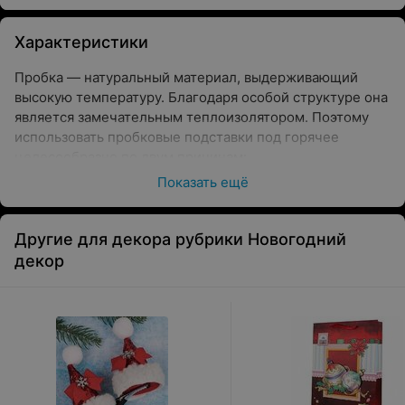
Характеристики
Пробка — натуральный материал, выдерживающий
высокую температуру. Благодаря особой структуре она
является замечательным теплоизолятором. Поэтому
использовать пробковые подставки под горячее
целесообразно по двум причинам:
Показать ещё
столешница окажется защищенной от воздействия
высокой температуры и повреждений
Другие для декора рубрики Новогодний
блюдо будет остывать значительно медленнее
декор
Пробка не отличается долговечностью. Со временем
от воздействия влаги она может раскрошиться.
Поэтому сегодня производители предлагают подставки
на пробковой основе с дополнительным прочным
покрытием. С дизайнерскими целями на него
наносятся декоративные рисунки. Такие изделия не
только принесут пользу, но и украсят интерьер вашей