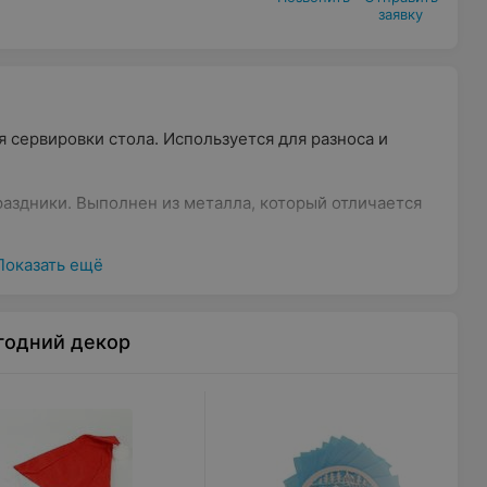
заявку
 сервировки стола. Используется для разноса и
аздники. Выполнен из металла, который отличается
Показать ещё
ованная жесть
годний декор
завод ОАО, 222520, Минская обл., г. Борисов ул. 1
д ОАО, 222520 Минская обл., г. Борисов, ул. 1-го