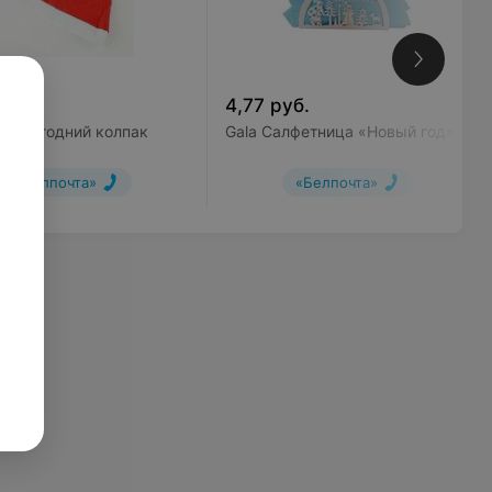
арусь
уб.
4,77
руб.
h Новогодний колпак
Gala Салфетница «Новый год»
«Белпочта»
«Белпочта»