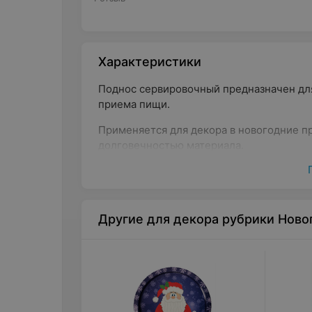
Характеристики
Поднос сервировочный предназначен для
приема пищи.
Применяется для декора в новогодние пр
долговечностью материала.
штрихкод: 4810323017403
материал: белая пищевая литографир
Другие для декора рубрики Ново
диаметр (см): 33*2,1
производитель: Металлист Борисовский 
Июля, 6
поставщик: Металлист Борисовский заво
Июля, 6 , РБ