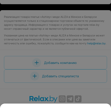
Реализация товара платье «Ashley» миди ALIZA в Минске и Беларуси
осуществляется только в стационарном торговом объекте по указанному
адресу продавца. Информация о товарах и услугах на портале relax.by
носит справочный характер и не является публичной офертой.
Указанная цена на платье «Ashley» миди ALIZA в Минске и Беларуси может
отличаться от фактической. Если в описании или цене вы заметили
неточность или ошибку, пожалуйста, сообщите нам на почту
help@relax.by
.
Добавить компанию
Добавить специалиста
О проекте
Новости проекта
Размещение рекламы