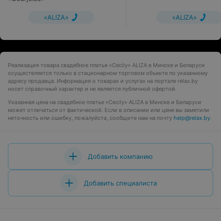
«ALIZA»
«ALIZA»
Реализация товара свадебное платье «Cecily» ALIZA в Минске и Беларуси
осуществляется только в стационарном торговом объекте по указанному
адресу продавца. Информация о товарах и услугах на портале relax.by
носит справочный характер и не является публичной офертой.
Указанная цена на свадебное платье «Cecily» ALIZA в Минске и Беларуси
может отличаться от фактической. Если в описании или цене вы заметили
неточность или ошибку, пожалуйста, сообщите нам на почту
help@relax.by
.
Добавить компанию
Добавить специалиста