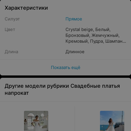
Характеристики
Силуэт
Прямое
Цвет
Crystal beige
,
Белый
,
Бронзовый
,
Жемчужный
,
Кремовый
,
Пудра
,
Шампань
,
Caramel
,
Айвори
,
Бежевый
,
Длина
Длинное
Песочный
,
Прозрачный
,
Молочный
,
Светло-
розовый
,
Капучино
,
Показать ещё
Золотистый
Другие модели рубрики Свадебные платья
напрокат