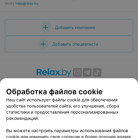
почту
help@relax.by
.
Добавить компанию
Добавить специалиста
О проекте
Новости проекта
Размещение рекламы
Обработка файлов cookie
Вакансии
Публичный договор
Способы оплаты
Публичный договор по использованию сервиса
Наш сайт использует файлы cookie для обеспечения
«Афиша»
удобства пользователей сайта, его улучшения, сбора
статистики и предоставления персонализированных
Пользовательское соглашение
рекомендаций.
Написать в поддержку
Вы можете настроить параметры использования файлов
Связаться по вопросам сотрудничества
cookie или изменить свое согласие в более позднее время.