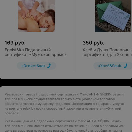
169
руб.
350
руб.
Egoist&ka Подарочный
Хлеб и Душа Подарочн
сертификат «Мужское время»
сертификат (для 2-х чел
«Эгоист&ка»
«Хлеб&Soul»
Реализация товара Подарочный сертификат « Фейс АНТИ- ЭЙДЖ» Баунти
тай-спа в Минске осуществляется только в стационарном торговом
объекте по указанному адресу продавца. Информация о товарах и услугах
на портале relax.by носит справочный характер и не является публичной
офертой.
Указанная цена на Подарочный сертификат « Фейс АНТИ- ЭЙДЖ» Баунти
тай-спа в Минске может отличаться от фактической. Если в описании или
цене вы заметили неточность или ошибку, пожалуйста, сообщите нам на