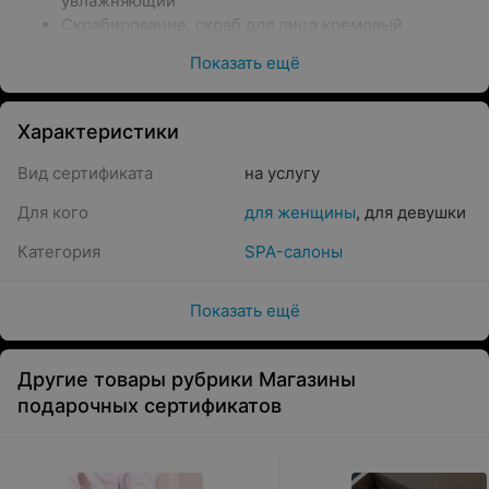
увлажняющий
Скрабирование, скраб для лица кремовый
Маска для лица питательная
Показать ещё
Точечная проработка лица с арома маслом
Завершающее средство — анти возрастной крем
для лица.
Характеристики
Эффекты:
Вид сертификата
на услугу
На выбор линейка средств терпкое вино или кокос.
Для кого
для женщины
,
для девушки
Витаминный комплекс А и Е; Восстановление клеток
Категория
SPA-салоны
кожи лица. Омолаживающий и лифтинг эффект;
Улучшение упругости и тонуса кожи.
Показать ещё
Другие товары рубрики Магазины
подарочных сертификатов