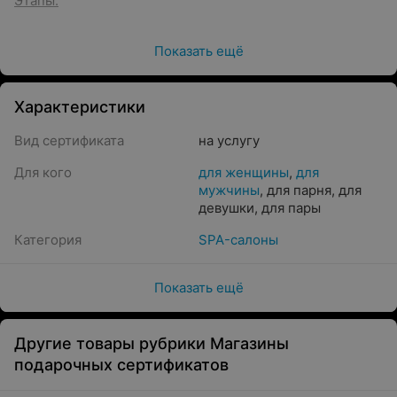
Этапы:
Молочная ванна 30 мин.
Показать ещё
Скрабирование, скраб кремовый 30 мин.
Обертывание, маска анти-эйдж 30 мин.
Арома ритуал с маслом 60 мин.
Характеристики
Эффекты:
Вид сертификата
на услугу
Вдохните аромат любви и спокойствия; Улучшается
Для кого
для женщины
,
для
кровообращение; Восстанавливается эластичность
мужчины
,
для парня
,
для
кожи; Избавление от бессонницы; Снятие напряжения
девушки
,
для пары
и хронической усталости.
Категория
SPA-салоны
Показать ещё
Другие товары рубрики Магазины
подарочных сертификатов