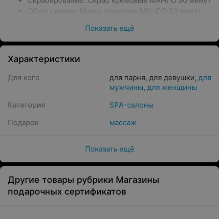
Скрабирование. Скраб кремовый МАНГО 30 минут
Обертывание. Маска кремовая МАНГО 30 минут
Ритуал Тай Арома с маслом миндальным 60
Показать ещё
минут
Эффекты:
Характеристики
Глубокая релаксация и расслабление; Улучшение
Для кого
для парня
,
для девушки
,
для
психоэмоционального состояния; Избавление от
мужчины
,
для женщины
раздражительности и агресси, Избавление от
бессонницы; Снятие напряжения и хронической
Категория
SPA-салоны
усталости.
Подарок
массаж
Показать ещё
Другие товары рубрики Магазины
подарочных сертификатов