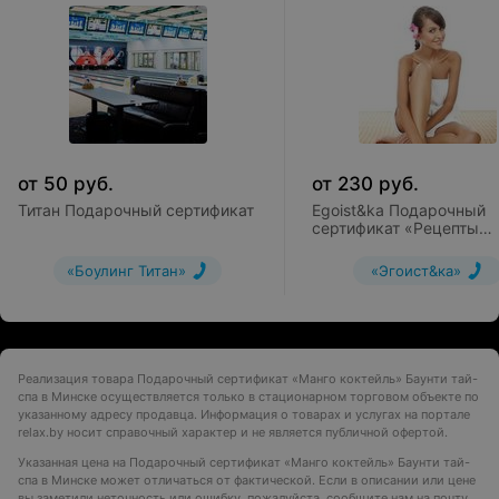
от
50
руб.
от
230
руб.
Титан Подарочный сертификат
Egoist&ka Подарочный
сертификат «Рецепты
Клеопатры»
«Боулинг Титан»
«Эгоист&ка»
Реализация товара Подарочный сертификат «Манго коктейль» Баунти тай-
спа в Минске осуществляется только в стационарном торговом объекте по
указанному адресу продавца. Информация о товарах и услугах на портале
relax.by носит справочный характер и не является публичной офертой.
Указанная цена на Подарочный сертификат «Манго коктейль» Баунти тай-
спа в Минске может отличаться от фактической. Если в описании или цене
вы заметили неточность или ошибку, пожалуйста, сообщите нам на почту