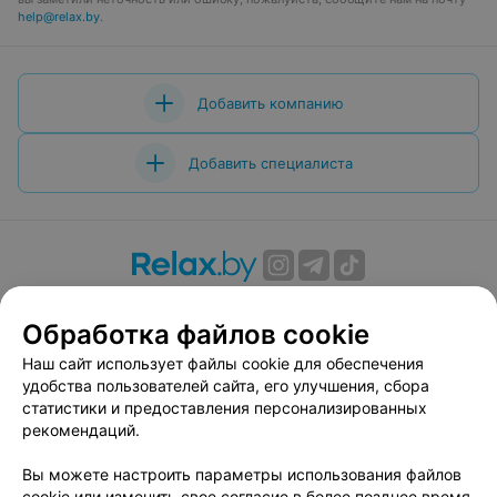
help@relax.by
.
Добавить компанию
Добавить специалиста
О проекте
Новости проекта
Размещение рекламы
Обработка файлов cookie
Вакансии
Публичный договор
Способы оплаты
Публичный договор по использованию сервиса
Наш сайт использует файлы cookie для обеспечения
«Афиша»
удобства пользователей сайта, его улучшения, сбора
статистики и предоставления персонализированных
Пользовательское соглашение
рекомендаций.
Написать в поддержку
Вы можете настроить параметры использования файлов
Связаться по вопросам сотрудничества
cookie или изменить свое согласие в более позднее время.