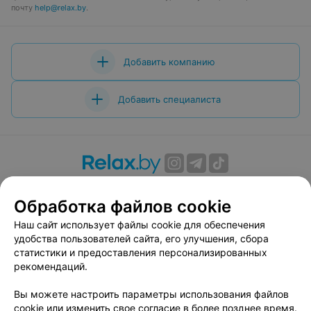
почту
help@relax.by
.
Добавить компанию
Добавить специалиста
О проекте
Новости проекта
Размещение рекламы
Обработка файлов cookie
Вакансии
Публичный договор
Способы оплаты
Публичный договор по использованию сервиса
Наш сайт использует файлы cookie для обеспечения
«Афиша»
удобства пользователей сайта, его улучшения, сбора
статистики и предоставления персонализированных
Пользовательское соглашение
рекомендаций.
Написать в поддержку
Вы можете настроить параметры использования файлов
Связаться по вопросам сотрудничества
cookie или изменить свое согласие в более позднее время.