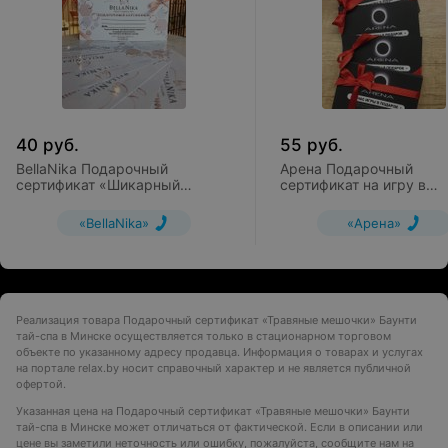
кровообращения;
Снятие отеков;
Избавление от застоев жидкости в тканях;
Нормализация деятельности сальных и потовых
желез;
Повышение мышечного тонуса;
Повышение иммунитета и сопротивляемости
40
руб.
55
руб.
организма;
BellaNika Подарочный
Арена Подарочный
Продолжительность: 1 час.
сертификат «Шикарный
сертификат на игру в
взгляд»
бильярд (3 часа)
«BellaNika»
«Арена»
Реализация товара Подарочный сертификат «Травяные мешочки» Баунти
тай-спа в Минске осуществляется только в стационарном торговом
объекте по указанному адресу продавца. Информация о товарах и услугах
на портале relax.by носит справочный характер и не является публичной
офертой.
Указанная цена на Подарочный сертификат «Травяные мешочки» Баунти
тай-спа в Минске может отличаться от фактической. Если в описании или
цене вы заметили неточность или ошибку, пожалуйста, сообщите нам на