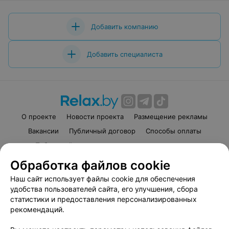
Добавить компанию
Добавить специалиста
О проекте
Новости проекта
Размещение рекламы
Вакансии
Публичный договор
Способы оплаты
Публичный договор по использованию сервиса
«Афиша»
Обработка файлов cookie
Пользовательское соглашение
Наш сайт использует файлы cookie для обеспечения
Написать в поддержку
удобства пользователей сайта, его улучшения, сбора
Связаться по вопросам сотрудничества
статистики и предоставления персонализированных
рекомендаций.
Написать руководителю relax.by
Персональные настройки cookie