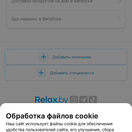
Доставка продуктов на дом в Витебске
Еда навынос в Витебске
Добавить компанию
Добавить специалиста
О проекте
Новости проекта
Размещение рекламы
Обработка файлов cookie
Вакансии
Публичный договор
Способы оплаты
Наш сайт использует файлы cookie для обеспечения
Публичный договор по использованию сервиса
удобства пользователей сайта, его улучшения, сбора
«Афиша»