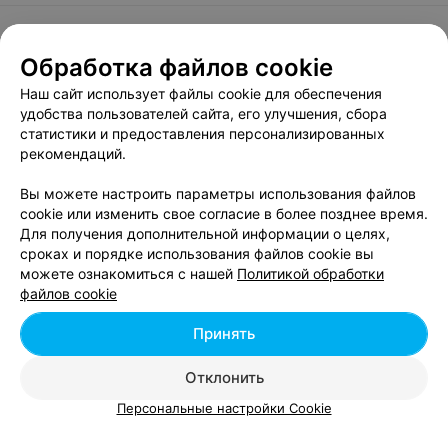
Обработка файлов cookie
О проекте
Новости проекта
Размещение рекламы
Наш сайт использует файлы cookie для обеспечения
Вакансии
Публичный договор
Способы оплаты
удобства пользователей сайта, его улучшения, сбора
Публичный договор по использованию сервиса
статистики и предоставления персонализированных
«Афиша»
рекомендаций.
Пользовательское соглашение
Вы можете настроить параметры использования файлов
Написать в поддержку
cookie или изменить свое согласие в более позднее время.
Для получения дополнительной информации о целях,
Связаться по вопросам сотрудничества
сроках и порядке использования файлов cookie вы
Написать руководителю relax.by
можете ознакомиться с нашей
Политикой обработки
Персональные настройки cookie
файлов cookie
Обработка персональных данных
Принять
Отклонить
© 2026 ООО «Артокс Лаб», УНП 191700409, регистрирующий орган -
Персональные настройки Cookie
Минский горисполком
| 220012, Республика Беларусь, г. Минск,
улица Толбухина, 2, пом. 16 | info@relax.by