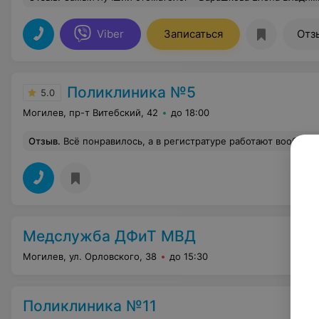
Viber
Записаться
Отз
Поликлиника №5
5.0
Могилев, пр-т Витебский, 42
до 18:00
Отзыв
.
Всё понравилось, а в регистратуре работают вообще люди с огромнейшим терпением. Через них каждый день проходят сотни людей. Никто не грубит, а каждому всё объясняют, а некоторым ещё и по несколько раз. Впереди меня бабушка попросила
Медслужба ДФиТ МВД
Могилев, ул. Орловского, 38
до 15:30
Поликлиника №11