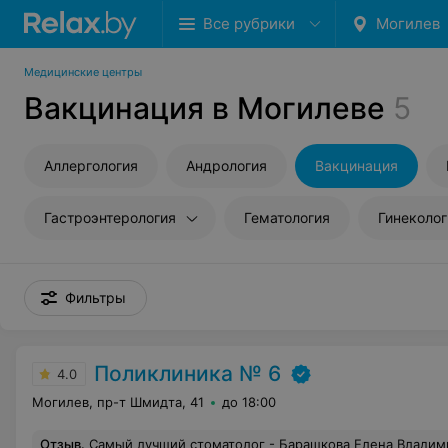
Все рубрики
Могилев
Медицинские центры
Вакцинация в Могилеве
5
Аллергология
Андрология
Вакцинация
Гастроэнтерология
Гематология
Гинеколог
Фильтры
Поликлиника № 6
4.0
Могилев, пр-т Шмидта, 41
до 18:00
Отзыв
.
Самый лучший стоматолог - Барашкова Елена Владимировна. Очень качественно лечит, очень внимательна к пациентам.