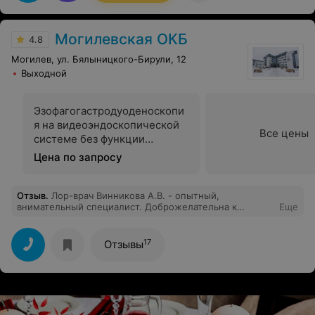
Могилевская ОКБ
4.8
Могилев, ул. Бялыницкого-Бирули, 12
Выходной
Эзофагогастродуоденоскопи
я на видеоэндоскопической
Все цены
системе без функции
хромоскопии
Цена по запросу
Отзыв
.
Лор-врач Винникова А.В. - опытный,
внимательный специалист. Доброжелательна к
Еще
пациентам, чётко отвечает на вопросы, даёт советы.
Спасибо за консультацию.
17
Отзывы