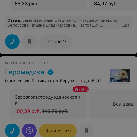
86,33 руб.
84,92 руб.
Отзыв
.
Замечательный специалист - акушер-гинеколог
Белоусова Татьяна Владимировна. Настоящий
Еще
профессионал своего дела.
75
Отзывы
МЕДИЦИНСКИЙ ЦЕНТР
Евромедика
Могилев, ул. Бялыницкого-Бирули, 1
до 15:00
-
30
%
Эзофагогастродуоденоскопи
я
Все цены
100,39 руб.
143,79 руб.
Записаться