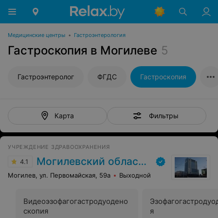
Медицинские центры
•
Гастроэнтерология
Гастроскопия в Могилеве
5
Гастроэнтеролог
ФГДС
Гастроскопия
Фильтры
Карта
УЧРЕЖДЕНИЕ ЗДРАВООХРАНЕНИЯ
Могилевский областной лечебно-диагностический центр
4.1
Могилев, ул. Первомайская, 59а
Выходной
Видеоэзофагогастродуодено
Эзофагогастродуо
скопия
я