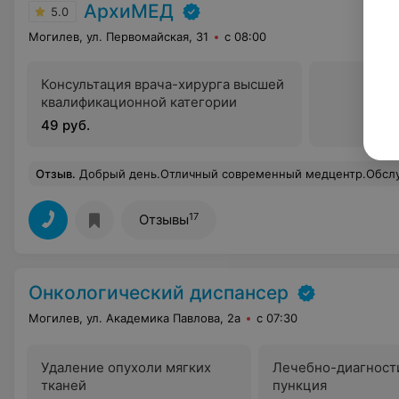
АрхиМЕД
5.0
Могилев, ул. Первомайская, 31
с 08:00
Консультация врача-хирурга высшей
квалификационной категории
49 руб.
Отзыв
.
Добрый день.Отличный современный медцентр.Обслуживание на высоком уровне, замечательные специалисты, новейшее оборудование. Отсутствие очередей, грамотный, приветливый пе
17
Отзывы
Онкологический диспансер
Могилев, ул. Академика Павлова, 2а
с 07:30
Удаление опухоли мягких
Лечебно-диагност
тканей
пункция