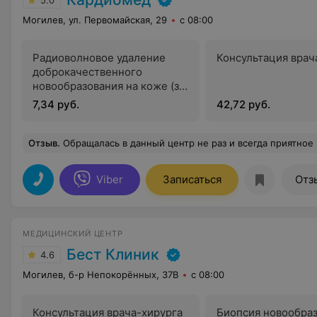
5.0
Могилев, ул. Первомайская, 29
с 08:00
Радиоволновое удаление
Консультация врач
доброкачественного
новообразования на коже (за
1мм)
7,34 руб.
42,72 руб.
Отзыв
.
Обращалась в данный центр не раз и всегда приятное впечатление. Удобное расположение - в центре города, чисто и аккуратно. Девочки в регистратуре быстро решат любой вопрос, всегда вежливые и приветливые. Гинеколог - Бейзерова Светлана Юрьевна - очень аккуратный и компетентный специалист, никаких лишних назн
Viber
Записаться
Отз
МЕДИЦИНСКИЙ ЦЕНТР
Бест Клиник
4.6
Могилев, б-р Непокорённых, 37В
с 08:00
Консультация врача-хирурга
Биопсия новообраз