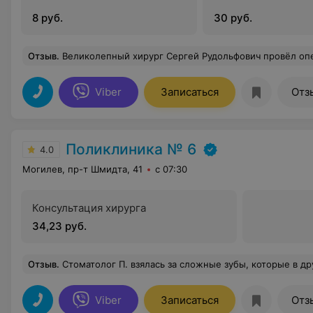
8 руб.
30 руб.
Отзыв
.
Великолепный хирург Сергей Рудольфович провёл операцию, которой я довольна на 100%. Он не только на словах заверил меня, что все будет в порядке, но и подтвердил свою уверенность результатом! Спасибо ва
Viber
Записаться
Отз
Поликлиника № 6
4.0
Могилев, пр-т Шмидта, 41
с 07:30
Консультация хирурга
34,23 руб.
Отзыв
.
Стоматолог П. взялась за сложные зубы, которые в других клиниках (консультация стоила 70 р (50+20 снимок) и поликлиниках предлагали лишь удаление. Слава Богу у нее все получилось. Спасибо ей огромное за четкую картину, п
Viber
Записаться
Отз