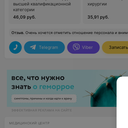
высшей квалификационной
хирургии
категории
46,09 руб.
35,91 руб.
Отзыв
.
Очень хочется отметить отношение персонала и внимательность ! Приятная атмосфера. Ходили с мужем на узи ребенка , лучшее узи за мою беременность ! Врач Жилинская Ольга Владимировна , специалист замечательный , от
Telegram
Viber
Записать
ЭФФЕКТИВНАЯ РЕКЛАМА НА САЙТЕ
МЕДИЦИНСКИЙ ЦЕНТР