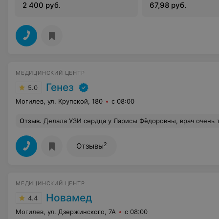
2 400 руб.
67,98 руб.
МЕДИЦИНСКИЙ ЦЕНТР
Генез
5.0
Могилев, ул. Крупской, 180
с 08:00
Отзыв
.
Делала УЗИ сердца у Ларисы Фёдоровны, врач очень тщательно осматривала каждый участок, параллельно объясняла где есть проблемы и что нужно делать дальше. Понравилось вежливое обращение персонала,
2
Отзывы
МЕДИЦИНСКИЙ ЦЕНТР
Новамед
4.4
Могилев, ул. Дзержинского, 7А
с 08:00