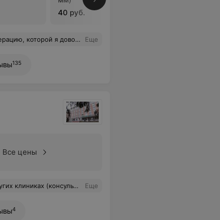
40 руб.
16 руб.
м огромное за хорошее отношение, профессионализм и врачебное внимание! Всем рекомендую!
Еще
135
ывы
Все цены
оследствия, возможные риски.... все рассказала и пояснила и конечно за работу. Рекомендую!!!
Еще
4
ывы