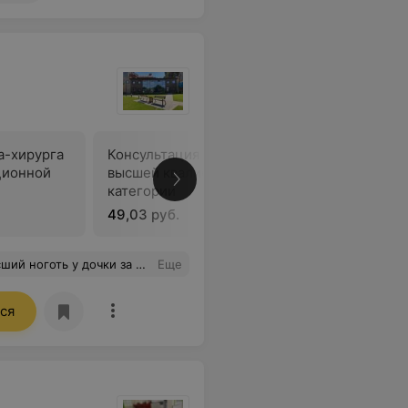
а-хирурга
Консультация врача-хирурга
Перевязк
ционной
высшей квалификационной
категории
49,03 руб.
16,71 руб
ла быстро, перевязки прошли гладко. Спасибо огромное, рекомендуем всем родителям!
Еще
ся