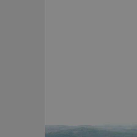
се цены
ставное введение
Вскрытие, дренирование