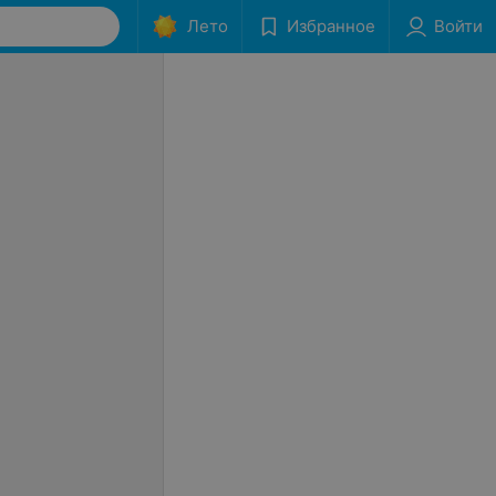
Лето
Избранное
Войти
 ангиомы на
Удаление ангиомы на
х (до 2 мм)
слизистых (до 5 мм)