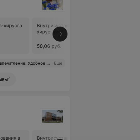
а-хирурга
Внутрисуставная блокада в
хирургии
В
50,06 руб.
ачений. Свекровь была у ангиохирурга - Раговского, осталась очень довольна. Прием всегда по времени. Всем рекомендую этот центр.
Еще
7
ывы
ования в
Внутрисуставная блокада в
Внутрису