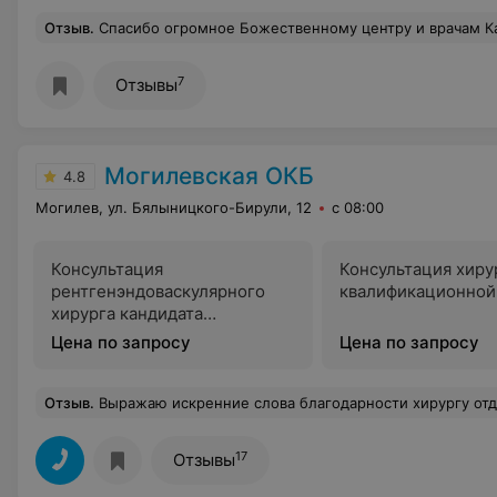
Отзыв
.
Спасибо огромное Божественному центру и врачам Капко А. С. и Ж.Д.В. и всем медсестричкам. Вы суперспециалисты. 
7
Отзывы
Могилевская ОКБ
4.8
Могилев, ул. Бялыницкого-Бирули, 12
с 08:00
Консультация
Консультация хиру
рентгенэндоваскулярного
квалификационной
хирурга кандидата
медицинских наук
Цена по запросу
Цена по запросу
Отзыв
.
Выражаю искренние слова благодарности хирургу отделения челюстно-лицевой хирургии Могилевской областной больницы Воробьеву Илье Юрьевичу! Спасибо Вам за оказанную мне квалифици
17
Отзывы