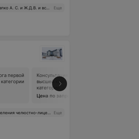
Процедура прошла офигенно! Низкий Вам поклон!!!
Еще
рга первой
Консультация хирурга
Первична
 категории
высшей квалификационной
обработк
категории
Цена по запросу
Цена по 
рованную помощь, ответственный подход к работе и доброжелательное отношение!
Еще