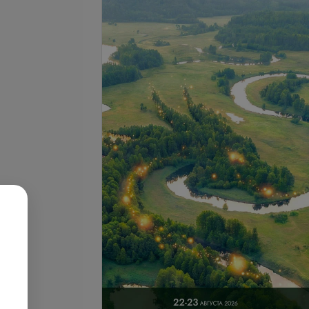
енного препарата в
гнойно-воспалительных
образований, гидраденита
.
63,09 руб.