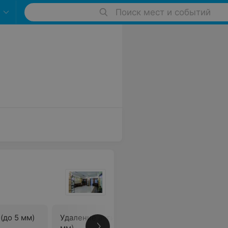
Поиск мест и событий
(до 5 мм)
Удаление ангиомы (свыше 5
Удаление
мм)
слизисты