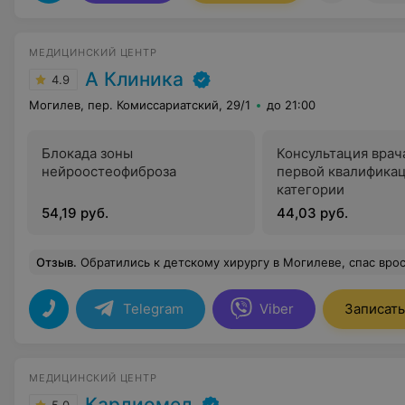
МЕДИЦИНСКИЙ ЦЕНТР
А Клиника
4.9
Могилев, пер. Комиссариатский, 29/1
до 21:00
Блокада зоны
Консультация врач
нейроостеофиброза
первой квалифика
категории
54,19 руб.
44,03 руб.
Отзыв
.
Обратились к детскому хирургу в Могилеве, спас вросший ноготь у дочки за один приём! Врач аккуратно всё сделал под обезболиванием, подробно объяснил, без спешки нашёл подход к ребёнку. Рана зажи
Telegram
Viber
Записать
МЕДИЦИНСКИЙ ЦЕНТР
Кардиомед