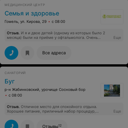
очень теплый с двумя балконами (вид на сосновый
МЕДИЦИНСКИЙ ЦЕНТР
лес), кровать очень комфортная, есть холодильник и
кондиционер. Все сотрудники очень верживые, всегда
Семья и здоровье
здороваются, улыбаются. Спасибо за хорошие
выходные, думаем еще раз приехать обязательно!
Гомель, ул. Кирова, 29
с 08:00
Отзыв
.
И я и двое детей (одному из которых было 2
месяца) были на приёме у офтальмолога. Очень
Еще
квалифицированный специалист. Смотрела не спеша,
отвечала на все интересующие вопросы. После её
рекомендаций делала малышу специальный массаж и
Все адреса
все с глазками обошлось. Всем осталась довольна, так
что не зря потратила деньги.
САНАТОРИЙ
Буг
р-н Жабинковский, урочище Сосновый бор
с 08:00
Отзыв
.
Отличное место для спокойного отдыха.
Хорошее питание, приличный набор процедур,
Еще
хорошие условия для активного оздоровления ( лес,
река, спортивная база). На реке можно хорошо
порыбачить с удочкой или спиннингом.
12
Отзывы