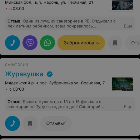
Минская обл., к.п. Нарочь, ул. Песчаная, 21
с 08:00
Отзыв
.
Один из лучших санаториев в РБ. Отдыхали с
4ех летним ребенком, всем понравилось.
Еще
Замечательный персонал, ухоженная территория,
вкусная еда.
Забронировать
Отз
САНАТОРИЙ
Журавушка
Мядельский р-н пос. Зубреневка ул. Сосновая, 7
с 08:00
Отзыв
.
Были с мужем на с 13 по 15 февраля в
санатории по Туру выходного дня! Санаторий
Еще
находится в сосновом лесу, в пяти минутах от Нарочи.
В тур входило посещение спа и бассейна в
Приозерном, ароматеропия, хвойная ванна, кедровая
7
Отзывы
бочка, по 2 кислородных коктейля, прокат лыж,
настольный теннис, бильярд и трехразовое питание.
Жили мы в люкс номере во втором корпусе. Номер