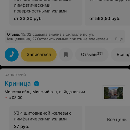
лимфатическими
поверхностными узлами
от 33,30 руб.
от 563,50 руб.
Отзыв
.
15/02 сдавала анализ в филиале по ул.
Кунцевщина, 27.Остались самые приятные впечатления
Еще
и от девушек, которые принимали заказ, и особенно от
девушки, которая делала забор крови. Настолько
быстро и безболезненно он у меня не проходил ни
251
Записаться
Отзывы
Все а
разу. Все быстро, качественно и уважительно. + сроки
- результаты на электронную почту я получила уже
через 5,5 часов. Теперь при необходимости я только к
вам)))))
САНАТОРИЙ
Криница
Минская обл., Минский р-н, п. Ждановичи
с 08:00
УЗИ щитовидной железы с
лимфатическими узлами
Все цены
27 руб.