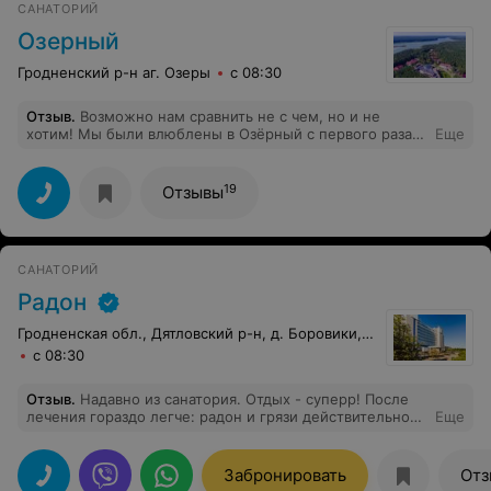
САНАТОРИЙ
Озерный
Гродненский р-н аг. Озеры
с 08:30
Отзыв
.
Возможно нам сравнить не с чем, но и не
хотим! Мы были влюблены в Озёрный с первого раза и
Еще
вот уже 7 раз приезжаем именно сюда! Хочется
упомянуть всех-всех. Начиная от поста охраны,
официантов, горнечных, администраторов и т. д.,
19
Отзывы
вежливые, улыбчивые. Поварам огромное спасибо,
всегда очень все вкусно!!! Медицинский персонал
всегда тактичен, все девочки медсестры отзывчивые и
грамоты в своей сфере деятельности. Во время
САНАТОРИЙ
каникул для детей просто счастье быть в санатории.
Развлечения, Аквапарк..... Уже многие наши друзья по
Радон
нашей наводке приезжали сюда и все в восторге.
Спасибо администрации, ведь благодаря вам создан
Гродненская обл., Дятловский р-н, д. Боровики, 10
этот великолепный сервис! Озёрный- любовь
с 08:30
навсегда!)
Отзыв
.
Надавно из санатория. Отдых - суперр! После
лечения гораздо легче: радон и грязи действительно
Еще
творят чудеса... Врачи и медсестрички очень приятные
и отзывчивые - СПАСИБО огромное. Досуг? немного
скучнова-то, но замечательная природа, соловьиные
Забронировать
Отз
трели, свежесть соснового леса - настоящий relax.