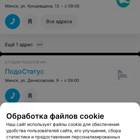
Минск, ул. Кунцевщина, 13
с 09:00
Все адреса
Ещё 1 адрес
СТУДИЯ ПОДОЛОГИИ
ПодоСтатус
Минск, ул. Денисовская, 9
с 09:00
Обработка файлов cookie
КАБИНЕТ ПОДОЛОГИИ
Наш сайт использует файлы cookie для обеспечения
PodoPolli
удобства пользователей сайта, его улучшения, сбора
Минск, ул. Мележа, 1
с 12:00
статистики и предоставления персонализированных