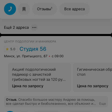
1
Отзывы
Все адреса
Ещё 2 адреса
ЦЕНТР ПОДОЛОГИИ И МАНИКЮРА
Студия 56
5.0
Минск, ул. Притыцкого, 87
с 09:00
Акция! подологический
Гигиеническая об
педикюр с зачисткой
стоп
грибковых ногтей за 120 руб.
Вместо 175 руб.
Цена по запросу
Цена по запросу
Отзыв
.
Спасибо большое мастеру Андрею за помощь,
все сделал быстро и безболезненно, все объяснил и
Еще
рассказал. Желаю дальнейшего процветания студии и
благодарных клиентов.