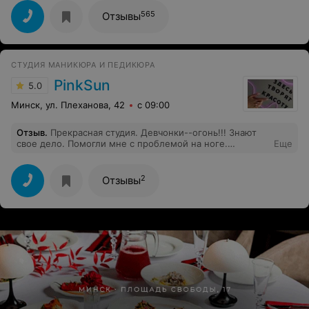
565
Отзывы
СТУДИЯ МАНИКЮРА И ПЕДИКЮРА
PinkSun
5.0
Минск, ул. Плеханова, 42
с 09:00
Отзыв
.
Прекрасная студия. Девчонки--огонь!!! Знают
свое дело. Помогли мне с проблемой на ноге.
Еще
Мариночка, большое спасибо и низкий поклон. Всегда
безотказны и найдут время для клиента.
2
Отзывы