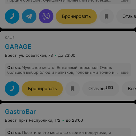
порции большие. Официанты приветливые, всегда
Еще
подскажут блюдо по вашим предпочтениям. Десерты
нежные и свежие. Рекомендую посетить это "Место"
Бронировать
Отзы
КАФЕ
GARAGE
Брест, ул. Советская, 73
до 23:00
Отзыв
.
Чудесное место! Вежливый персонал! Очень
большой выбор блюд и напитков, голодными точно не
Еще
уйдете)
2153
Бронировать
Отзывы
Все
GastroBar
Брест, пр-т Республики, 1/2
до 23:00
Отзыв
.
Посетили это место со своими подругами, и