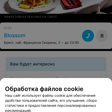
ЭФФЕКТИВНАЯ РЕКЛАМА НА САЙТЕ
КАФЕ
Blossom
Брест, наб. Франциска Скорины, 2
до 23:00
Вам будет интересно
Отапливаемые террасы в Бресте
Обработка файлов cookie
Пространства для отдыха в Бресте
Наш сайт использует файлы cookie для обеспечения
удобства пользователей сайта, его улучшения, сбора
статистики и предоставления персонализированных
Поминальный стол в Бресте
рекомендаций.