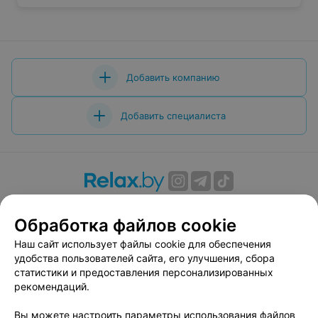
Добавить компанию
Добавить специалиста
О проекте
Новости проекта
Размещение рекламы
Обработка файлов cookie
Вакансии
Публичный договор
Способы оплаты
Публичный договор по использованию сервиса
Наш сайт использует файлы cookie для обеспечения
«Афиша»
удобства пользователей сайта, его улучшения, сбора
статистики и предоставления персонализированных
Пользовательское соглашение
рекомендаций.
Написать в поддержку
Вы можете настроить параметры использования файлов
Связаться по вопросам сотрудничества