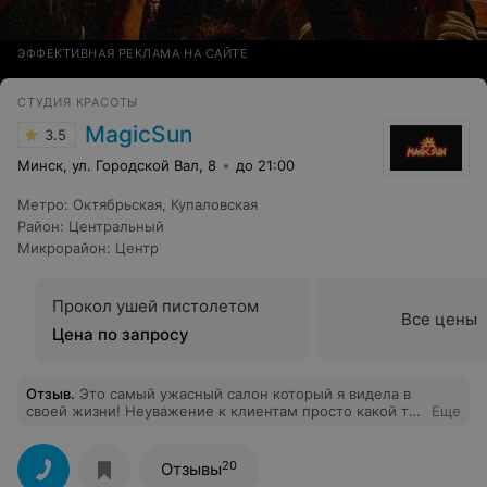
ЭФФЕКТИВНАЯ РЕКЛАМА НА САЙТЕ
СТУДИЯ КРАСОТЫ
MagicSun
3.5
Минск, ул. Городской Вал, 8
до 21:00
Метро
:
Октябрьская
,
Купаловская
Район
:
Центральный
Микрорайон
:
Центр
Прокол ушей пистолетом
Все цены
Цена по запросу
Отзыв
.
Это самый ужасный салон который я видела в
своей жизни! Неуважение к клиентам просто какой то
Еще
подвал а не салон! Ни на одну услугу не записаться
вечно какие то проблемы. То нет мастера в самый
последний момент перед записью за 2 недели до , то
20
Отзывы
программа не работает, то вы записаны на