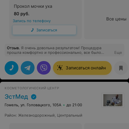
Прокол мочки уха
80 руб.
Все цены
Запись по телефону
Записаться
Отзыв
.
Я очень довольна результатом! Процедура
прошла комфортно и профессионально, все было
Еще
подробно объяснено и учтены мои пожелания. Уже
заметила положительные изменения, кожа выглядит
свежей и ухоженной. Спасибо за внимательное
Записаться онлайн
отношение и отличное обслуживание! Обязательно
приду на следующую процедуру.
КОСМЕТОЛОГИЧЕСКИЙ ЦЕНТР
ЭстМед
Гомель, ул. Головацкого, 105А
до 21:00
Район
:
Железнодорожный
,
Центральный