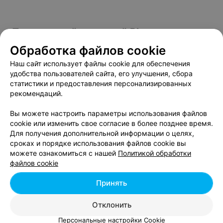
Прокол ушей системой Plus - цена в
Минске
Обработка файлов cookie
Наш сайт использует файлы cookie для обеспечения
удобства пользователей сайта, его улучшения, сбора
Дополнительный прокол мочек ушей системой
от 40 руб.
статистики и предоставления персонализированных
Inverness (капсулы)
рекомендаций.
Прокол мочек ушей система «studex» (сша) r-
от 70 руб.
75
Вы можете настроить параметры использования файлов
Прокол мочек ушей системой Inverness
от 62 руб.
cookie или изменить свое согласие в более позднее время.
(капсулы)
Для получения дополнительной информации о целях,
Прокол мочек ушей системой «Инвернесс»
от 80 руб.
сроках и порядке использования файлов cookie вы
Прокол системой R- 993 Божьи коровки,
можете ознакомиться с нашей
Политикой обработки
от 40 руб.
смайлики
файлов cookie
Прокол ушей системой Plus
от 35 руб.
Прокол ушей системой studex system -75
от 30 руб.
Принять
Отклонить
Персональные настройки Cookie