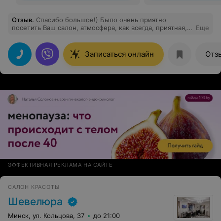
Отзыв
.
Спасибо большое!) Было очень приятно
посетить Ваш салон, атмосфера, как всегда, приятная,
Еще
мастер прекрасный!:) Маникюр сделан
профессионально, аккуратно, очень красиво и нежно!)
Записаться онлайн
Отз
ЭФФЕКТИВНАЯ РЕКЛАМА НА САЙТЕ
САЛОН КРАСОТЫ
Шевелюра
Минск, ул. Кольцова, 37
до 21:00