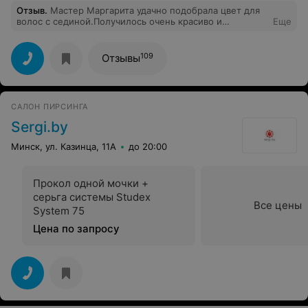
Отзыв
.
Мастер Маргарита удачно подобрала цвет для
волос с сединой.Получилось очень красиво и
Еще
натурально.Порадовало приятное и вежливое
отношение администратора. Спасибо!
109
Отзывы
САЛОН ПИРСИНГА
Sergi.by
Минск, ул. Казинца, 11А
до 20:00
Прокол одной мочки +
серьга системы Studex
Все цены
System 75
Цена по запросу