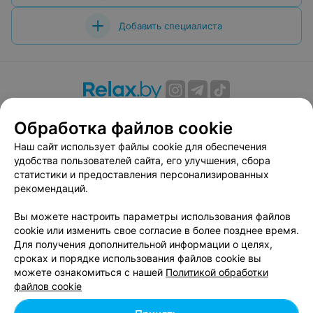
Добавить специалиста
О проекте
Новости проекта
Размещение рекламы
Обработка файлов cookie
Вакансии
Публичный договор
Способы оплаты
Наш сайт использует файлы cookie для обеспечения
Публичный договор по использованию сервиса
удобства пользователей сайта, его улучшения, сбора
«Афиша»
статистики и предоставления персонализированных
Пользовательское соглашение
рекомендаций.
Написать в поддержку
Вы можете настроить параметры использования файлов
Связаться по вопросам сотрудничества
cookie или изменить свое согласие в более позднее время.
Написать руководителю relax.by
Для получения дополнительной информации о целях,
сроках и порядке использования файлов cookie вы
Персональные настройки cookie
можете ознакомиться с нашей
Политикой обработки
Обработка персональных данных
файлов cookie