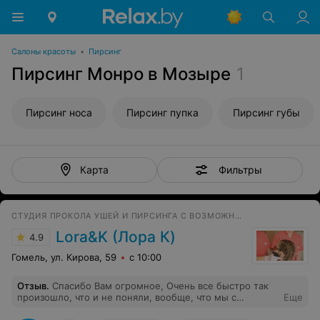
Салоны красоты
•
Пирсинг
Пирсинг Монро в Мозыре
1
Пирсинг носа
Пирсинг пупка
Пирсинг губы
Фильтры
Карта
СТУДИЯ ПРОКОЛА УШЕЙ И ПИРСИНГА С ВОЗМОЖНОСТЬЮ ВЫЕЗДА НА ДОМ
Lora&K (Лора К)
4.9
Гомель, ул. Кирова, 59
с 10:00
Отзыв
.
Спасибо Вам огромное, Очень все быстро так
произошло, что и не поняли, вообще, что мы с
Еще
серёжками. Молодцы! Удачи вам, успехов в работе. Вы