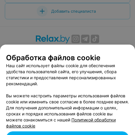
Добавить специалиста
О проекте
Новости проекта
Размещение рекламы
Обработка файлов cookie
Вакансии
Публичный договор
Способы оплаты
Публичный договор по использованию сервиса
Наш сайт использует файлы cookie для обеспечения
«Афиша»
удобства пользователей сайта, его улучшения, сбора
статистики и предоставления персонализированных
Пользовательское соглашение
рекомендаций.
Написать в поддержку
Вы можете настроить параметры использования файлов
Связаться по вопросам сотрудничества
cookie или изменить свое согласие в более позднее время.
Написать руководителю relax.by
Для получения дополнительной информации о целях,
Персональные настройки cookie
сроках и порядке использования файлов cookie вы
можете ознакомиться с нашей
Политикой обработки
Обработка персональных данных
файлов cookie