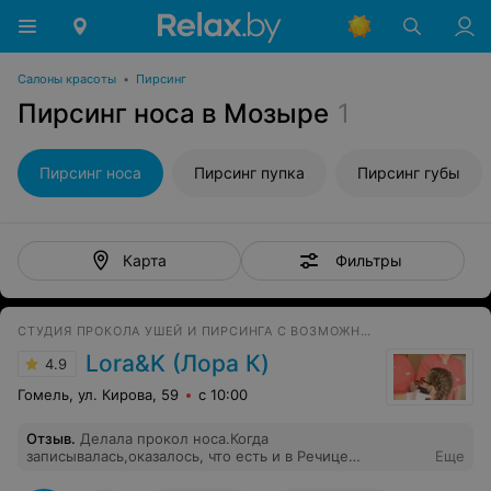
Салоны красоты
•
Пирсинг
Пирсинг носа в Мозыре
1
Пирсинг носа
Пирсинг пупка
Пирсинг губы
Фильтры
Карта
СТУДИЯ ПРОКОЛА УШЕЙ И ПИРСИНГА С ВОЗМОЖНОСТЬЮ ВЫЕЗДА НА ДОМ
Lora&K (Лора К)
4.9
Гомель, ул. Кирова, 59
с 10:00
Отзыв
.
Делала прокол носа.Когда
записывалась,оказалось, что есть и в Речице
Еще
филиал.Прокололи достаточно быстро.Было совсем