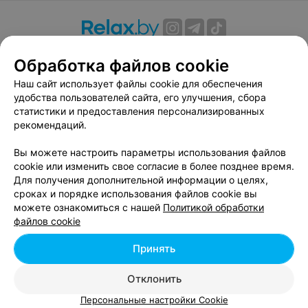
О проекте
Новости проекта
Размещение рекламы
Обработка файлов cookie
Вакансии
Публичный договор
Способы оплаты
Наш сайт использует файлы cookie для обеспечения
Публичный договор по использованию сервиса
удобства пользователей сайта, его улучшения, сбора
«Афиша»
статистики и предоставления персонализированных
Пользовательское соглашение
рекомендаций.
Написать в поддержку
Вы можете настроить параметры использования файлов
Связаться по вопросам сотрудничества
cookie или изменить свое согласие в более позднее время.
Написать руководителю relax.by
Для получения дополнительной информации о целях,
сроках и порядке использования файлов cookie вы
Персональные настройки cookie
можете ознакомиться с нашей
Политикой обработки
Обработка персональных данных
файлов cookie
Принять
© 2026 ООО «Артокс Лаб», УНП 191700409, регистрирующий орган -
Отклонить
Минский горисполком
| 220012, Республика Беларусь, г. Минск,
улица Толбухина, 2, пом. 16 | info@relax.by
Персональные настройки Cookie