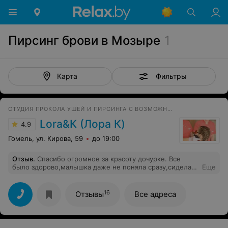
Пирсинг брови в Мозыре
1
Фильтры
Карта
СТУДИЯ ПРОКОЛА УШЕЙ И ПИРСИНГА С ВОЗМОЖНОСТЬЮ ВЫЕЗДА НА ДОМ
Lora&K (Лора К)
4.9
Гомель, ул. Кирова, 59
до 19:00
Отзыв
.
Спасибо огромное за красоту дочурке. Все
было здорово,малышка даже не поняла сразу,сидела
Еще
тихо,хотя обычно не усадить. Поплакала не долго.
Краснота прошла быстро. Здорово,что все прошло
дома,никуда ехать не надо и сразу два ушка
16
Отзывы
Все адреса
одновременно. Супер. Еще раз спасибо. Всем буду
советовать вас.