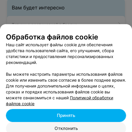
Вам будет интересно
Татуаж с растушевкой в Гродно
Обработка файлов cookie
Татуаж бровей в Гродно
Наш сайт использует файлы cookie для обеспечения
удобства пользователей сайта, его улучшения, сбора
статистики и предоставления персонализированных
Татуаж верхнего века в Гродно
рекомендаций.
Вы можете настроить параметры использования файлов
cookie или изменить свое согласие в более позднее время.
Для получения дополнительной информации о целях,
сроках и порядке использования файлов cookie вы
можете ознакомиться с нашей
Политикой обработки
Добавить компанию
файлов cookie
Добавить специалиста
Принять
Отклонить