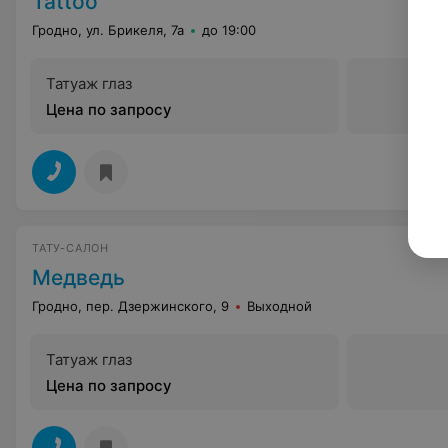
Tattoo
Гродно, ул. Брикеля, 7а
до 19:00
Татуаж глаз
Цена по запросу
ТАТУ-САЛОН
Медведь
Гродно, пер. Дзержинского, 9
Выходной
Татуаж глаз
Цена по запросу