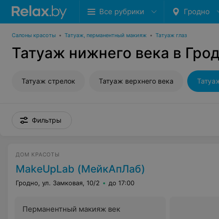
Все рубрики
Гродно
Салоны красоты
•
Татуаж, перманентный макияж
•
Татуаж глаз
Татуаж нижнего века в Гро
Татуаж стрелок
Татуаж верхнего века
Татуа
Фильтры
ДОМ КРАСОТЫ
MakeUpLab (МейкАпЛаб)
Гродно, ул. Замковая, 10/2
до 17:00
Перманентный макияж век