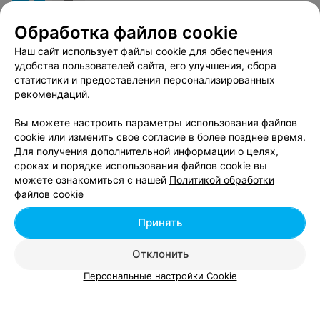
Обработка файлов cookie
Наш сайт использует файлы cookie для обеспечения
СТУДИЯ
удобства пользователей сайта, его улучшения, сбора
Tattoo
статистики и предоставления персонализированных
рекомендаций.
Гродно, ул. Брикеля, 7а
с 10:00
Вы можете настроить параметры использования файлов
Татуаж губ
cookie или изменить свое согласие в более позднее время.
Все цены
Для получения дополнительной информации о целях,
Цена по запросу
сроках и порядке использования файлов cookie вы
можете ознакомиться с нашей
Политикой обработки
файлов cookie
Принять
Отклонить
Вам будет интересно
Персональные настройки Cookie
Татуаж нижнего века в Гродно