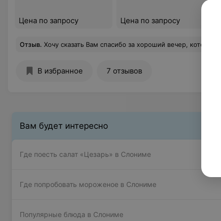
Цена по запросу
Цена по запросу
Отзыв
.
Хочу сказать Вам спасибо за хороший вечер, который мы провели в ресторане «У Пусловских». Кухня очень вкусная и сытная, все гости остались довольны; интерьер впечатлил, все аккуратно, чисто, красиво. Было приятно услышать в Слониме в ресторане скрипку. Мама была под впечатлением несколько дней от услышенной игры. Жел
В избранное
7 отзывов
Вам будет интересно
Где поесть салат «Цезарь» в Слониме
Где попробовать мороженое в Слониме
Популярные блюда в Слониме