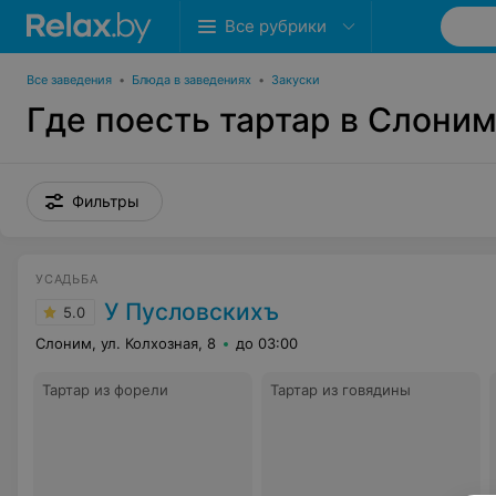
Все рубрики
Все заведения
•
Блюда в заведениях
•
Закуски
Где поесть тартар в Слони
Фильтры
УСАДЬБА
У Пусловскихъ
5.0
Слоним, ул. Колхозная, 8
до 03:00
Тартар из форели
Тартар из говядины