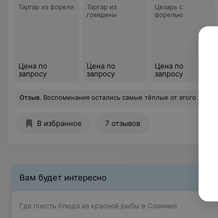
Тартар из форели
Тартар из
Цезарь с
говядины
форелью
Цена по
Цена по
Цена по
запросу
запросу
запросу
Отзыв
.
Воспоминания остались самые тёплые от этого места. Они только открылись и продолжают развиваться ! Думаю вернёмся сюда ещё не раз сюда.
В избранное
7 отзывов
Вам будет интересно
Где поесть блюда из красной рыбы в Слониме