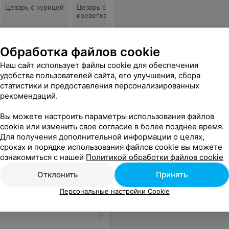
Цезарь с курицей
Цезарь с
креветками
Все цены
Обработка файлов cookie
Наш сайт использует файлы cookie для обеспечения
Цена по
Цена по
удобства пользователей сайта, его улучшения, сбора
запросу
запросу
статистики и предоставления персонализированных
рекомендаций.
 А утром нас ждал новый маршрут в ещё одно классное место.
Еще
Вы можете настроить параметры использования файлов
cookie или изменить свое согласие в более позднее время.
Для получения дополнительной информации о целях,
сроках и порядке использования файлов cookie вы можете
ознакомиться с нашей
Политикой обработки файлов cookie
Отклонить
Принять
Персональные настройки Cookie