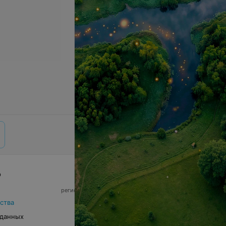
р
© 2026 ООО «Артокс Лаб», УНП 191700409,
регистрирующий орган - Минский горисполком
|
220012, Республика Беларусь, г. Минск,
ства
улица Толбухина, 2, пом. 16 | info@relax.by
 данных