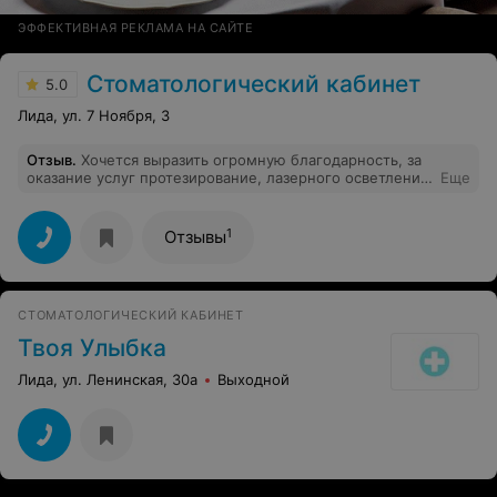
ЭФФЕКТИВНАЯ РЕКЛАМА НА САЙТЕ
Стоматологический кабинет
5.0
Лида, ул. 7 Ноября, 3
Отзыв
.
Хочется выразить огромную благодарность, за
оказание услуг протезирование, лазерного осветления
Еще
и чуткого отношения, Шибутович Ольге Альфредовне а
также её коллегам которые проявляют высокий
профессионализм, грамотный подход к клиенту,
1
Отзывы
внимательность и всегда радушный прием! Спасибо
Вам огромное!
СТОМАТОЛОГИЧЕСКИЙ КАБИНЕТ
Твоя Улыбка
Лида, ул. Ленинская, 30а
Выходной