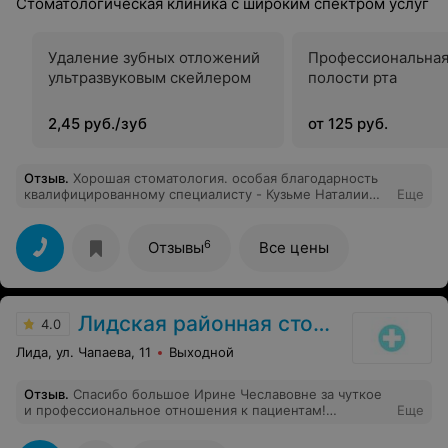
Стоматологическая клиника с широким спектром услуг
Удаление зубных отложений
Профессиональная
ультразвуковым скейлером
полости рта
2,45 руб./зуб
от 125 руб.
Отзыв
.
Хорошая стоматология. особая благодарность
квалифицированному специалисту - Кузьме Наталии
Еще
Ивановне. Доходчиво всё разъясняет и лечит.
6
Отзывы
Все цены
Лидская районная стоматологическая поликлиника
4.0
Лида, ул. Чапаева, 11
Выходной
Отзыв
.
Спасибо большое Ирине Чеславовне за чуткое
и профессиональное отношения к пациентам!
Еще
Побольше бы таких профессионалов!