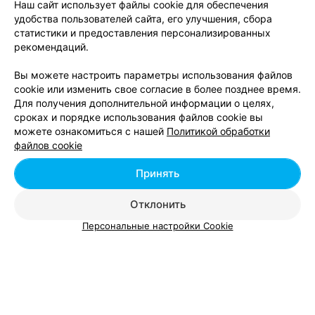
Наш сайт использует файлы cookie для обеспечения
продумать удобный маршрут. Воспользовавшись однажды
удобства пользователей сайта, его улучшения, сбора
поиском в электронном каталоге relax.by, вы поймете, как
статистики и предоставления персонализированных
быстро можно получать интересующую информацию.
рекомендаций.
Вы можете настроить параметры использования файлов
Стоматологии - цена в Лиде
cookie или изменить свое согласие в более позднее время.
Для получения дополнительной информации о целях,
сроках и порядке использования файлов cookie вы
Анестезия в стоматологии
от 9 руб.
можете ознакомиться с нашей
Политикой обработки
файлов cookie
Ацеталовый протез
от 775 руб.
Вкладка литая культевая
от 82 руб.
Принять
Временная (пластмассовая) коронка
от 71 руб.
Компьютерный снимок зуба
Отклонить
(радиовизиограмма) с распечаткой
от 9 руб.
изображения
Персональные настройки Cookie
Консультация ортопеда-стоматолога
от 15 руб.
Лечение кариеса с пломбированием
от 83 руб.
Лечение пульпита без девитализации
от 60 руб.
Металлокерамическая коронка
от 225 руб.
Наложение девитализирующей пасты
от 47 руб.
Панорамный снимок зубов
от 16 руб.